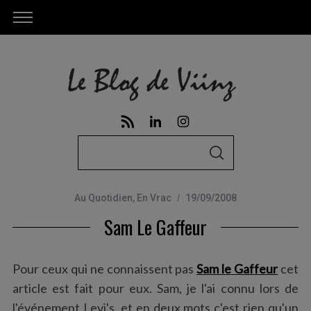
S
S
e
E
A
a
R
C
Au Quotidien
,
En Vrac
19/09/2008
r
H
Sam Le Gaffeur
c
h
f
Pour ceux qui ne connaissent pas
Sam le Gaffeur
cet
o
article est fait pour eux. Sam, je l'ai connu lors de
r
l'événement Levi's, et en deux mots c'est rien qu'un