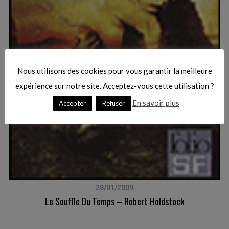
f
o
r
:
Nous utilisons des cookies pour vous garantir la meilleure
expérience sur notre site. Acceptez-vous cette utilisation ?
En savoir plus
Accepter
Refuser
28/01/2009
Le Souffle Du Temps – Robert Holdstock