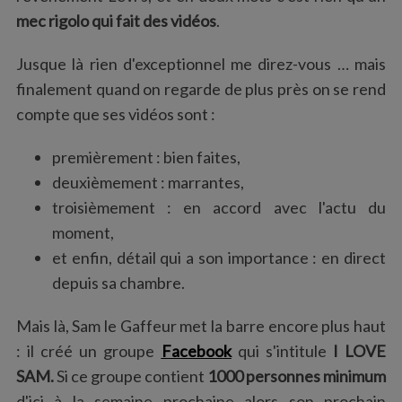
:
mec rigolo qui fait des vidéos
.
Jusque là rien d'exceptionnel me direz-vous … mais
finalement quand on regarde de plus près on se rend
compte que ses vidéos sont :
premièrement : bien faites,
deuxièmement : marrantes,
troisièmement : en accord avec l'actu du
moment,
et enfin, détail qui a son importance : en direct
depuis sa chambre.
Mais là, Sam le Gaffeur met la barre encore plus haut
: il créé un groupe
Facebook
qui s'intitule
I LOVE
SAM.
Si ce groupe contient
1000 personnes minimum
d'ici à la semaine prochaine alors son prochain