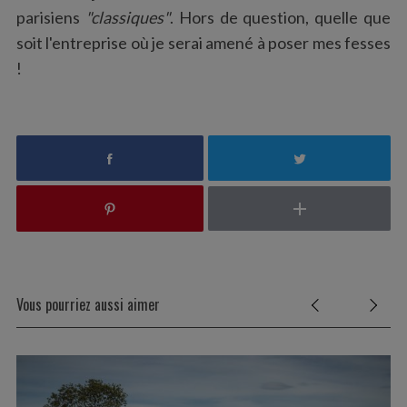
parisiens
"classiques"
. Hors de question, quelle que
soit l'entreprise où je serai amené à poser mes fesses
!
S
e
a
r
Vous pourriez aussi aimer
c
h
f
o
r