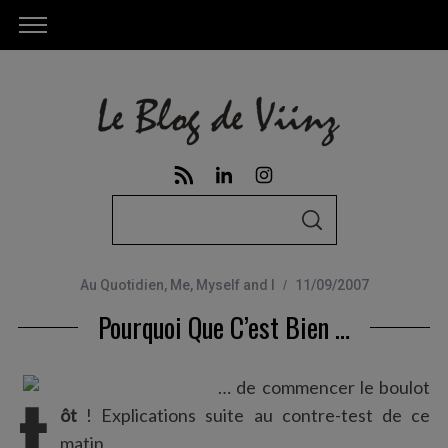
S
S
e
E
A
a
R
C
Au Quotidien
,
Me, Myself and I
11/09/2007
r
H
Pourquoi Que C’est Bien …
c
h
f
t
… de commencer le boulot
o
ôt
! Explications suite au contre-test de ce
r
matin.