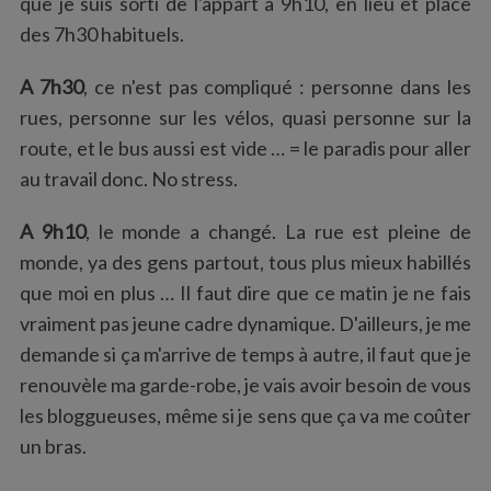
que je suis sorti de l'appart à 9h10, en lieu et place
des 7h30 habituels.
A 7h30
, ce n'est pas compliqué : personne dans les
rues, personne sur les vélos, quasi personne sur la
route, et le bus aussi est vide … = le paradis pour aller
au travail donc. No stress.
A 9h10
, le monde a changé. La rue est pleine de
monde, ya des gens partout, tous plus mieux habillés
que moi en plus … Il faut dire que ce matin je ne fais
vraiment pas jeune cadre dynamique. D'ailleurs, je me
demande si ça m'arrive de temps à autre, il faut que je
renouvèle ma garde-robe, je vais avoir besoin de vous
les bloggueuses, même si je sens que ça va me coûter
un bras.