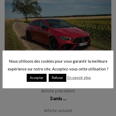
:
30/07/2020
Nous utilisons des cookies pour vous garantir la meilleure
Essai – Mercedes-AMG CLA 45 S Shooting Brake
expérience sur notre site. Acceptez-vous cette utilisation ?
En savoir plus
Accepter
Refuser
Article précédent
3 amis …
Article suivant