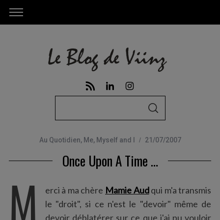
S
S
e
E
A
a
R
C
Au Quotidien
,
Me, Myself and I
21/07/2007
r
H
Once Upon A Time …
c
h
M
f
erci à ma chère
Mamie Aud
qui m'a transmis
o
le "droit", si ce n'est le "devoir" même de
r
devoir déblatérer sur ce que j'ai pu vouloir