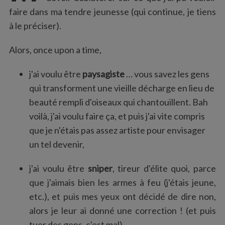
:
faire dans ma tendre jeunesse (qui continue, je tiens
à le préciser).
Alors, once upon a time,
j'ai voulu être
paysagiste
… vous savez les gens
qui transforment une vieille décharge en lieu de
beauté rempli d'oiseaux qui chantouillent. Bah
voilà, j'ai voulu faire ça, et puis j'ai vite compris
que je n'étais pas assez artiste pour envisager
un tel devenir,
j'ai voulu être
sniper
, tireur d'élite quoi, parce
que j'aimais bien les armes à feu (j'étais jeune,
etc.), et puis mes yeux ont décidé de dire non,
alors je leur ai donné une correction ! (et puis
tuer des gens, c'est mal),