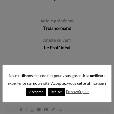
o
r
:
Article précédent
Trou normand
Article suivant
Le Prof’ idéal
Nous utilisons des cookies pour vous garantir la meilleure
expérience sur notre site. Acceptez-vous cette utilisation ?
En savoir plus
Accepter
Refuser