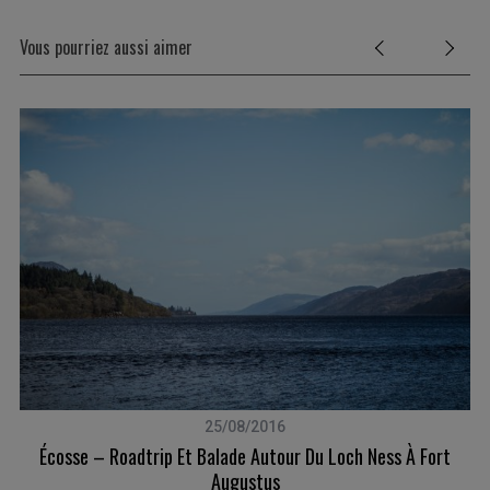
Vous pourriez aussi aimer
S
e
a
r
25/08/2016
c
Écosse – Roadtrip Et Balade Autour Du Loch Ness À Fort
h
Augustus
f