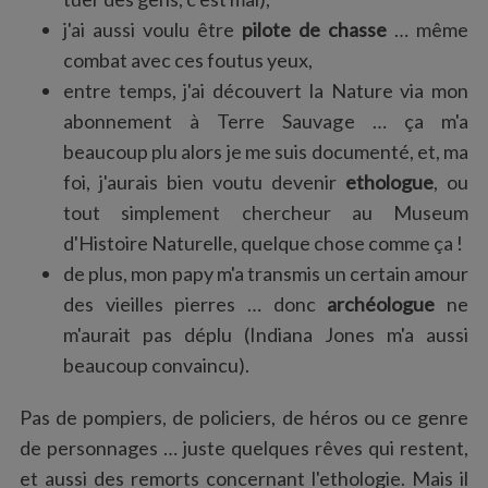
j'ai aussi voulu être
pilote de chasse
… même
combat avec ces foutus yeux,
entre temps, j'ai découvert la Nature via mon
abonnement à Terre Sauvage … ça m'a
beaucoup plu alors je me suis documenté, et, ma
foi, j'aurais bien voutu devenir
ethologue
, ou
tout simplement chercheur au Museum
d'Histoire Naturelle, quelque chose comme ça !
de plus, mon papy m'a transmis un certain amour
des vieilles pierres … donc
archéologue
ne
m'aurait pas déplu (Indiana Jones m'a aussi
beaucoup convaincu).
Pas de pompiers, de policiers, de héros ou ce genre
de personnages … juste quelques rêves qui restent,
et aussi des remorts concernant l'ethologie. Mais il