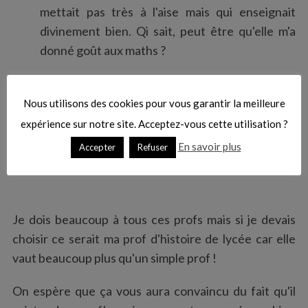
mettait pas très à l'aise mais qui enseignait
divinement bien. Qi sait, peut être qu'elle m'a
donné goût aux maths ?
Au primaire
Nous utilisons des cookies pour vous garantir la meilleure
Mon premier
professeur de basson
que je
expérience sur notre site. Acceptez-vous cette utilisation ?
chérissais beaucoup et qui a prit sa retraite trop
En savoir plus
Accepter
Refuser
tôt…
Je dois beaucoup à tous ces profs mais si je devais
choisir ce serait ma prof d'histoire de lycée car elle
vaut beaucoup plus qu'un simple prof !
On espère que ça vous aura convaincu du fait qu'il