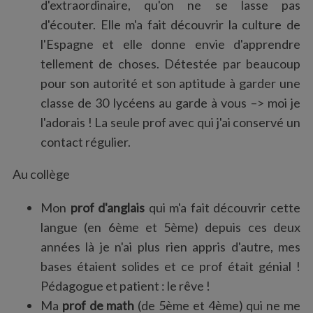
d'extraordinaire, qu'on ne se lasse pas
d'écouter. Elle m'a fait découvrir la culture de
l'Espagne et elle donne envie d'apprendre
tellement de choses. Détestée par beaucoup
pour son autorité et son aptitude à garder une
classe de 30 lycéens au garde à vous –> moi je
l'adorais ! La seule prof avec qui j'ai conservé un
S
contact régulier.
e
a
Au collège
r
c
Mon
prof d'anglais
qui m'a fait découvrir cette
h
f
langue (en 6ème et 5ème) depuis ces deux
o
années là je n'ai plus rien appris d'autre, mes
r
bases étaient solides et ce prof était génial !
:
Pédagogue et patient : le rêve !
Ma
prof de math
(de 5ème et 4ème) qui ne me