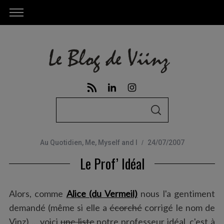
S
S
e
E
A
a
R
C
Au Quotidien
,
Me, Myself and I
24/07/2007
r
H
Le Prof’ Idéal
c
h
f
Alors, comme
Alice (du Vermeil)
nous l'a gentiment
o
demandé (même si elle a
écorché
corrigé le nom de
r
Vinz) … voici
une liste
notre professeur idéal, c'est à