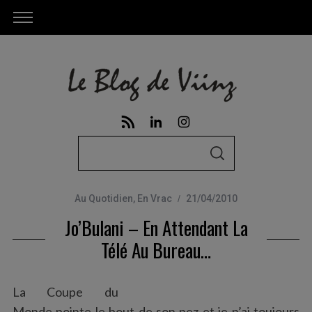
S
S
e
E
A
a
R
C
Au Quotidien
,
En Vrac
21/04/2010
r
H
Jo’Bulani – En Attendant La
c
h
Télé Au Bureau…
f
o
La Coupe du
r
Monde pointe le bout de son nez et je n’ai toujours