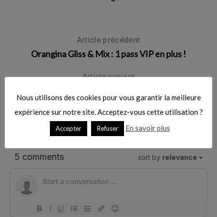
c
h
f
o
Article précédent
r
Orangina Gliss & Mix : 1 pass VIP en plus !
:
Article suivant
Serpentine – Mélanie Fazi
Nous utilisons des cookies pour vous garantir la meilleure
expérience sur notre site. Acceptez-vous cette utilisation ?
En savoir plus
Accepter
Refuser