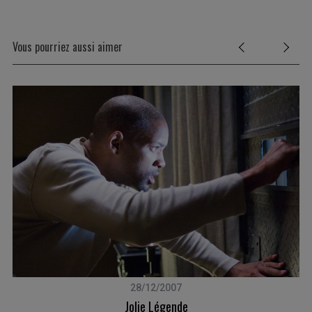
Vous pourriez aussi aimer
S
e
28/12/2007
a
Jolie Légende
r