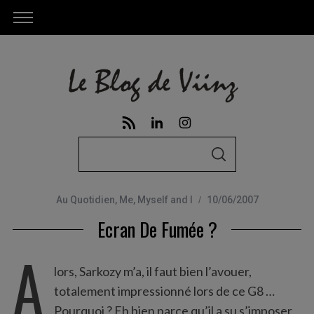
S
S
e
E
A
a
R
C
Au Quotidien
,
Me, Myself and I
10/06/2007
r
H
Ecran De Fumée ?
c
h
A
f
lors, Sarkozy m’a, il faut bien l’avouer,
o
totalement impressionné lors de ce G8 …
r
Pourquoi ? Eh bien parce qu’il a su s’imposer