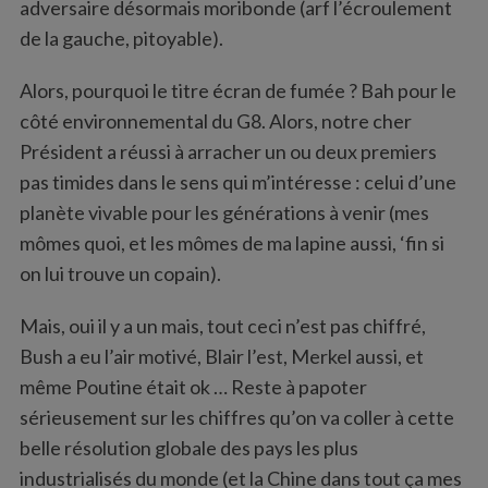
adversaire désormais moribonde (arf l’écroulement
de la gauche, pitoyable).
Alors, pourquoi le titre écran de fumée ? Bah pour le
côté environnemental du G8. Alors, notre cher
Président a réussi à arracher un ou deux premiers
pas timides dans le sens qui m’intéresse : celui d’une
planète vivable pour les générations à venir (mes
mômes quoi, et les mômes de ma lapine aussi, ‘fin si
on lui trouve un copain).
Mais, oui il y a un mais, tout ceci n’est pas chiffré,
Bush a eu l’air motivé, Blair l’est, Merkel aussi, et
même Poutine était ok … Reste à papoter
sérieusement sur les chiffres qu’on va coller à cette
belle résolution globale des pays les plus
industrialisés du monde (et la Chine dans tout ça mes