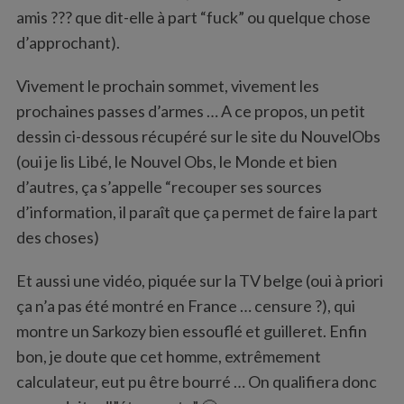
amis ??? que dit-elle à part “fuck” ou quelque chose
d’approchant).
Vivement le prochain sommet, vivement les
prochaines passes d’armes … A ce propos, un petit
dessin ci-dessous récupéré sur le site du NouvelObs
(oui je lis Libé, le Nouvel Obs, le Monde et bien
d’autres, ça s’appelle “recouper ses sources
d’information, il paraît que ça permet de faire la part
des choses)
S
e
Et aussi une vidéo, piquée sur la TV belge (oui à priori
a
ça n’a pas été montré en France … censure ?), qui
r
c
montre un Sarkozy bien essouflé et guilleret. Enfin
h
bon, je doute que cet homme, extrêmement
f
calculateur, eut pu être bourré … On qualifiera donc
o