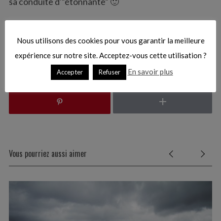
sa conduite d'”étonnante” 🙂
r
:
[youtube 402L35Mdizc]
Nous utilisons des cookies pour vous garantir la meilleure
expérience sur notre site. Acceptez-vous cette utilisation ?
En savoir plus
Accepter
Refuser
Vous pourriez aussi aimer