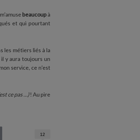
e m’amuse
beaucoup
à
qués et qui pourtant
 les métiers liés à la
il y aura toujours un
mon service, ce n’est
n’est ce pas …)
! Au pire
12