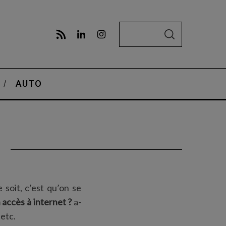
S
S
e
E
A
a
R
C
r
H
AUTO
c
h
f
o
r
:
e soit, c’est qu’on se
 accès à internet ?
a-
 etc.