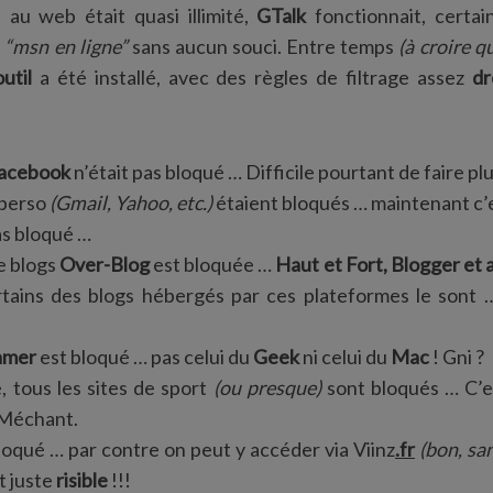
s au web était quasi illimité,
GTalk
fonctionnait, certai
s
“msn en ligne”
sans aucun souci. Entre temps
(à croire q
util
a été installé, avec des règles de filtrage assez
dr
acebook
n’était pas bloqué … Difficile pourtant de faire p
 perso
(Gmail, Yahoo, etc.)
étaient bloqués … maintenant c’
as bloqué …
e blogs
Over-Blog
est bloquée …
Haut et Fort, Blogger et 
rtains des blogs hébergés par ces plateformes le sont
amer
est bloqué … pas celui du
Geek
ni celui du
Mac
! Gni ?
, tous les sites de sport
(ou presque)
sont bloqués … C’
 Méchant.
loqué … par contre on peut y accéder via Viinz
.fr
(bon, san
st juste
risible
!!!