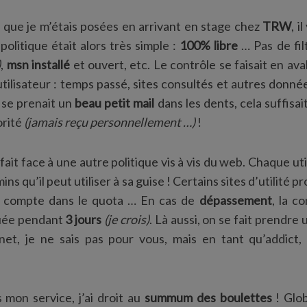
 que je m’étais posées en arrivant en stage chez
TRW
, i
politique était alors très simple :
100% libre
… Pas de fil
)
,
msn installé
et ouvert, etc. Le contrôle se faisait en ava
tilisateur : temps passé, sites consultés et autres donn
se prenait un
beau petit mail
dans les dents, cela suffisai
orité
(jamais reçu personnellement …)
!
 fait face à une autre politique vis à vis du web. Chaque ut
ins qu’il peut utiliser à sa guise ! Certains sites d’utilité 
en compte dans le quota … En cas de
dépassement
, la c
uée pendant
3 jours
(je crois)
. Là aussi, on se fait prendre 
 net, je ne sais pas pour vous, mais en tant qu’addict
mon service, j’ai droit au
summum des boulettes
! Glo