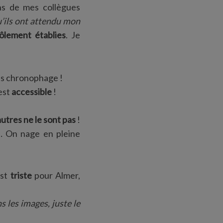
ns de mes collègues
u’ils ont attendu mon
ôlement établies
. Je
lus chronophage !
est
accessible
!
autres ne le sont pas
!
 … On nage en pleine
est
triste
pour Almer,
s les images, juste le