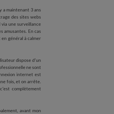
l y a maintenant 3 ans
trage des sites webs
l via une surveillance
ées amusantes. En cas
t en général à calmer
ilisateur dispose d’un
professionnelle ne sont
onnexion internet est
une fois, et on arrête.
, c’est complètement
balement, avant mon