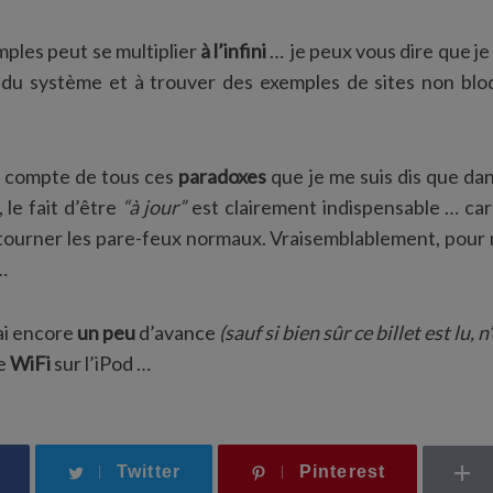
mples peut se multiplier
à l’infini
… je peux vous dire que j
s du système et à trouver des exemples de sites non blo
t compte de tous ces
paradoxes
que je me suis dis que dans
, le fait d’être
“à jour”
est clairement indispensable … car 
tourner les pare-feux normaux. Vraisemblablement, pour 
…
’ai encore
un peu
d’avance
(sauf si bien sûr ce billet est lu, 
le
WiFi
sur l’iPod …
Twitter
Pinterest