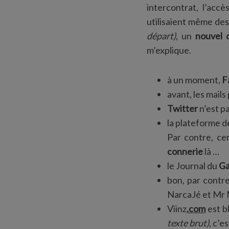
intercontrat, l’accè
utilisaient même de
départ)
, un
nouvel o
m’explique.
à un moment,
F
avant, les mails
Twitter
n’est p
la plateforme d
Par contre, ce
connerie
là …
le Journal du
G
bon, par contre
NarcaJé et Mr
Viinz
.com
est b
texte brut)
, c’e