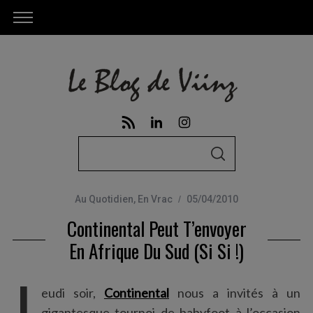
S
S
e
E
A
a
R
C
Au Quotidien
,
En Vrac
05/04/2010
r
H
Continental Peut T’envoyer
c
h
En Afrique Du Sud (si Si !)
f
J
o
eudi soir,
Continental
nous a invités à un
r
gigantesque tournoi de babyfoot à l’occasion