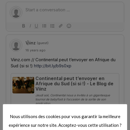
S
e
a
r
c
h
f
o
r
:
Nous utilisons des cookies pour vous garantir la meilleure
expérience sur notre site. Acceptez-vous cette utilisation ?