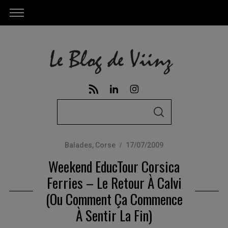
S
S
e
E
A
a
R
C
Balades
,
Corse
17/07/2009
r
H
Weekend EducTour Corsica
c
h
Ferries – Le Retour À Calvi
f
(ou Comment Ça Commence
o
À Sentir La Fin)
r