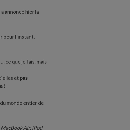
 a annoncé hier la
 pour l’instant,
… ce que je fais, mais
ielles et
pas
ze
!
s du monde entier de
 MacBook Air, iPod