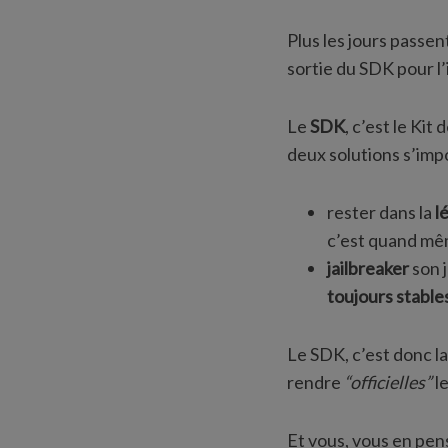
Plus les jours passent
sortie du SDK pour l’
Le
SDK
, c’est le Ki
deux solutions s’imp
rester dans la
lé
c’est quand m
jailbreaker
son j
toujours stable
Le SDK, c’est donc l
rendre
“officielles”
le
Et vous, vous en pen