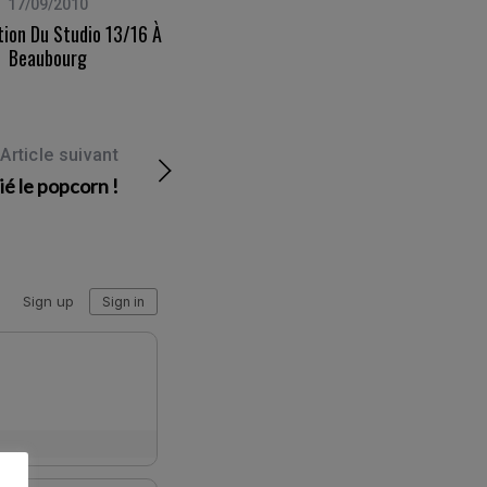
17/09/2010
10/06/2009
tion Du Studio 13/16 À
Samsung WB550 – 24h À Paris (en
Beaubourg
Chanson !)
Article suivant
ié le popcorn !