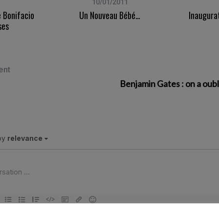
10/01/2011
 Bonifacio
Un Nouveau Bébé…
Inaugura
ses
ent
Benjamin Gates : on a oubl