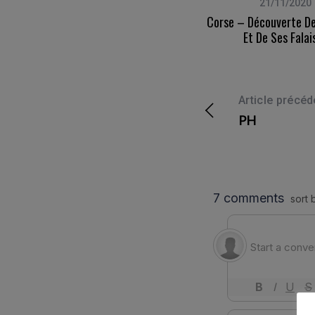
13/05/2017
21/11/2020
Puy-De-Dôme – Balade Autour Du
Corse – Découverte De
Mont-Dore
Et De Ses Falai
Article précéd
PH
S
e
a
r
c
h
f
o
r
: