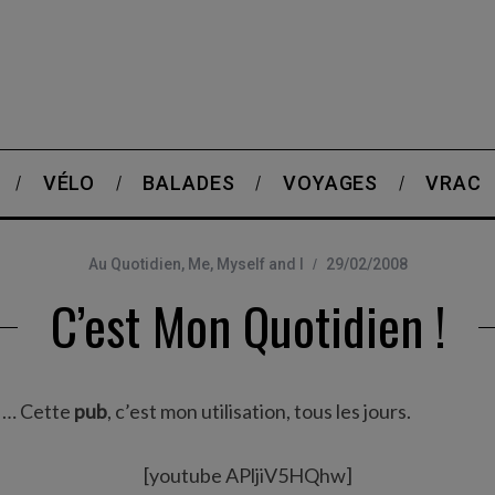
VÉLO
BALADES
VOYAGES
VRAC
Au Quotidien
,
Me, Myself and I
29/02/2008
C’est Mon Quotidien !
e … Cette
pub
, c’est mon utilisation, tous les jours.
[youtube APljiV5HQhw]