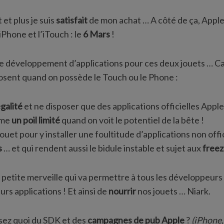
 et plus je suis
satisfait
de mon achat … A côté de ça, Apple
iPhone et l’iTouch : le
6 Mars
!
t de développement d’applications pour ces deux jouets … Car
osent quand on possède le Touch ou le Phone :
galité
et ne disposer que des applications officielles Apple 
ême
un poil limité
quand on voit le potentiel de la bête !
ouet pour y installer une foultitude d’applications non offic
s
… et qui rendent aussi le bidule instable et sujet aux
free
a petite merveille qui va permettre à tous les développeur
urs applications ! Et ainsi de
nourrir
nos jouets … Niark.
sez quoi du SDK et des
campagnes de pub Apple
?
(iPhone,