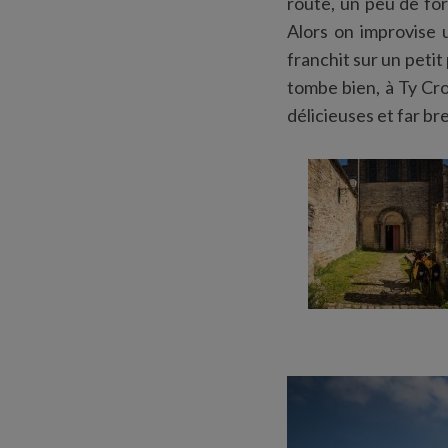
route, un peu de for
Alors on improvise u
franchit sur un petit
tombe bien, à Ty Croa
délicieuses et far br