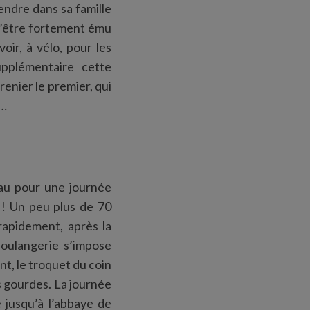
endre dans sa famille
’être fortement ému
oir, à vélo, pour les
pplémentaire cette
renier le premier, qui
à…
eau pour une journée
 ! Un peu plus de 70
rapidement, après la
oulangerie s’impose
ent, le troquet du coin
os gourdes. La journée
 jusqu’à l’abbaye de