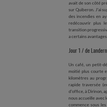
avait de son côté pr
sur Quiberon. J’ai s
des incendies en aya
redécouvrir plus 
transition progressiv
a certains avantages
Jour 1 / de Lande
Un café, un petit-d
moitié plus courte 
kilomètres au progr
rapide traversée (
d’office, à Dirinon, a
nous accueille avec l
commence sous les m