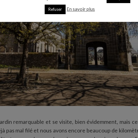
En savoir plus
Refuser
 jardin remarquable et se visite, bien évidemment, mais c
déjà pas mal filé et nous avons encore beaucoup de kilomètr