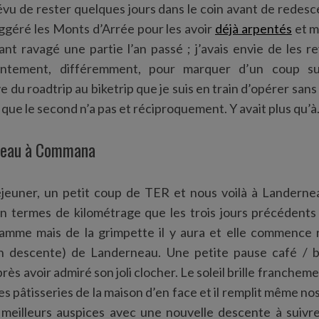
évu de rester quelques jours dans le coin avant de redesc
uggéré les Monts d’Arrée pour les avoir
déjà arpentés
et m
nt ravagé une partie l’an passé ; j’avais envie de les rev
lentement, différemment, pour marquer d’un coup su
e du roadtrip au biketrip que je suis en train d’opérer sans 
 que le second n’a pas et réciproquement. Y avait plus qu’
rneau à Commana
éjeuner, un petit coup de TER et nous voilà à Landern
en termes de kilométrage que les trois jours précédents
amme mais de la grimpette il y aura et elle commence 
en descente) de Landerneau. Une petite pause café / b
près avoir admiré son joli clocher. Le soleil brille franchem
es pâtisseries de la maison d’en face et il remplit même n
eilleurs auspices avec une nouvelle descente à suivre