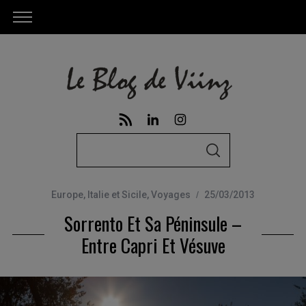
S
S
e
E
A
a
R
C
Europe
,
Italie et Sicile
,
Voyages
25/03/2013
r
H
Sorrento Et Sa Péninsule –
c
h
Entre Capri Et Vésuve
f
o
r