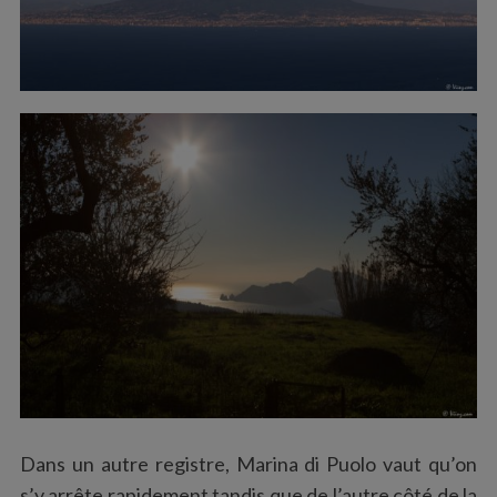
S
e
a
r
c
h
f
o
r
:
Dans un autre registre, Marina di Puolo vaut qu’on
s’y arrête rapidement tandis que de l’autre côté de la