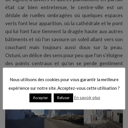
état car bien entretenue, le centre-ville est un
dédale de ruelles ombragées où quelques espaces
verts font leur apparition, où la cathédrale et le pont
qui lui font face tiennent la dragée haute aux autres
bâtiments et où l’on savoure un soleil allant vers son
couchant mais toujours aussi doux sur la peau.
Ostuni, un délice des sens pour peu que l’on s’éloigne
des points centraux et qu’on se perde gentiment
dans les escaliers innombrables qui la parcourent.
Nous utilisons des cookies pour vous garantir la meilleure
expérience sur notre site. Acceptez-vous cette utilisation ?
En savoir plus
Accepter
Refuser