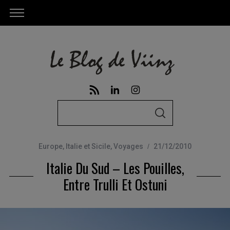
S
S
e
E
A
a
R
C
Europe
,
Italie et Sicile
,
Voyages
21/12/2010
r
H
Italie Du Sud – Les Pouilles,
c
h
Entre Trulli Et Ostuni
f
o
r