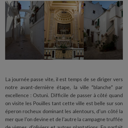
S
e
a
r
c
h
La journée passe vite, il est temps de se diriger vers
f
notre avant-dernière étape, la ville “blanche” par
o
r
excellence : Ostuni. Difficile de passer à côté quand
:
on visite les Pouilles tant cette ville est belle sur son
éperon rocheux dominant les alentours, d’un côté la
mer que l’on devine et de l’autre la campagne truffée
de vignes, d’oliviers et autres plantations. En parfait