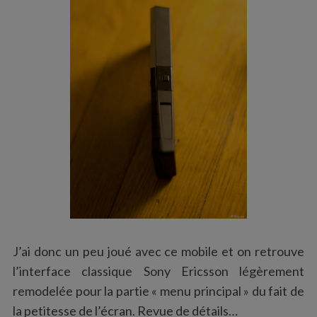
S
e
J’ai donc un peu joué avec ce mobile et on retrouve
a
l’interface classique Sony Ericsson légèrement
r
remodelée pour la partie « menu principal » du fait de
c
h
la petitesse de l’écran. Revue de détails…