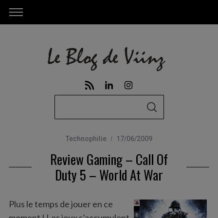
S
S
e
E
A
a
R
C
Technophilie
17/06/2009
r
H
Review Gaming – Call Of
c
h
Duty 5 – World At War
f
o
Plus le temps de jouer en ce
r
moment ! Les jeux s’accumulent