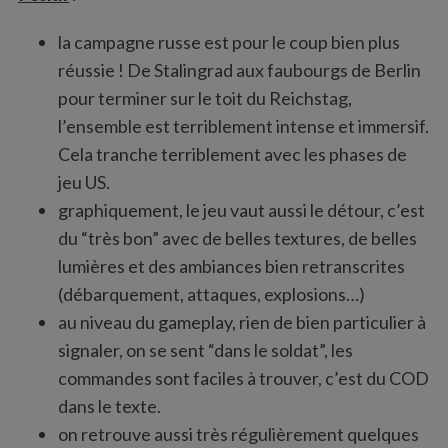
la campagne russe est pour le coup bien plus
réussie ! De Stalingrad aux faubourgs de Berlin
pour terminer sur le toit du Reichstag,
l’ensemble est terriblement intense et immersif.
Cela tranche terriblement avec les phases de
jeu US.
graphiquement, le jeu vaut aussi le détour, c’est
du “très bon” avec de belles textures, de belles
lumières et des ambiances bien retranscrites
(débarquement, attaques, explosions…)
au niveau du gameplay, rien de bien particulier à
signaler, on se sent “dans le soldat”, les
commandes sont faciles à trouver, c’est du COD
dans le texte.
S
on retrouve aussi très régulièrement quelques
e