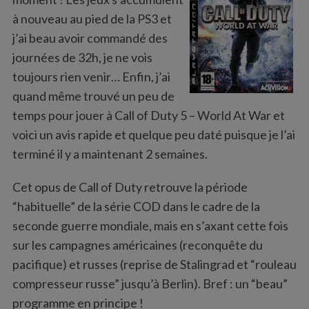
:
à nouveau au pied de la PS3 et
j’ai beau avoir commandé des
journées de 32h, je ne vois
toujours rien venir… Enfin, j’ai
quand même trouvé un peu de
temps pour jouer à Call of Duty 5 – World At War et
voici un avis rapide et quelque peu daté puisque je l’ai
terminé il y a maintenant 2 semaines.
Cet opus de Call of Duty retrouve la période
“habituelle” de la série COD dans le cadre de la
seconde guerre mondiale, mais en s’axant cette fois
sur les campagnes américaines (reconquête du
pacifique) et russes (reprise de Stalingrad et “rouleau
compresseur russe” jusqu’à Berlin). Bref : un “beau”
programme en principe !