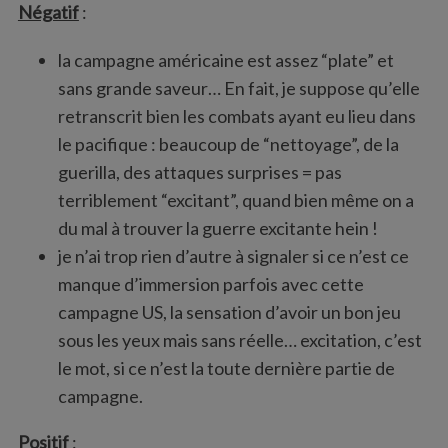
Négatif
:
la campagne américaine est assez “plate” et
sans grande saveur… En fait, je suppose qu’elle
retranscrit bien les combats ayant eu lieu dans
le pacifique : beaucoup de “nettoyage”, de la
guerilla, des attaques surprises = pas
terriblement “excitant”, quand bien même on a
du mal à trouver la guerre excitante hein !
je n’ai trop rien d’autre à signaler si ce n’est ce
manque d’immersion parfois avec cette
campagne US, la sensation d’avoir un bon jeu
sous les yeux mais sans réelle… excitation, c’est
le mot, si ce n’est la toute dernière partie de
campagne.
Positif
: