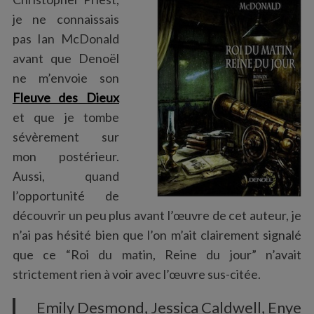
:
je ne connaissais
pas Ian McDonald
avant que Denoël
ne m’envoie son
Fleuve des Dieux
et que je tombe
sévèrement sur
mon postérieur.
Aussi, quand
l’opportunité de
découvrir un peu plus avant l’œuvre de cet auteur, je
n’ai pas hésité bien que l’on m’ait clairement signalé
que ce “Roi du matin, Reine du jour” n’avait
strictement rien à voir avec l’œuvre sus-citée.
Emily Desmond, Jessica Caldwell, Enye