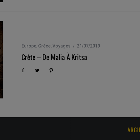
Europe
,
Grèce
,
Voyages
21/07/2019
Crète – De Malia À Kritsa
ARCH