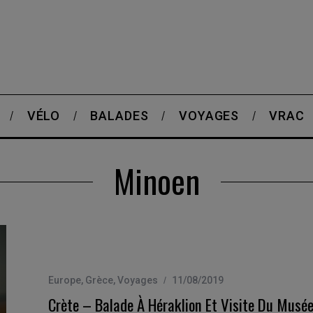
VÉLO
BALADES
VOYAGES
VRAC
Minoen
Europe
,
Grèce
,
Voyages
11/08/2019
Crète – Balade À Héraklion Et Visite Du Musé