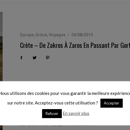
Europe
,
Grèce
,
Voyages
04/08/2019
Crète – De Zakros À Zaros En Passant Par Gor
Nous utilisons des cookies pour vous garantir la meilleure expérienc
sur notre site. Acceptez-vous cette utilisation ?
Accepter
En savoir plus
Refuser
Europe
,
Grèce
,
Voyages
01/08/2019