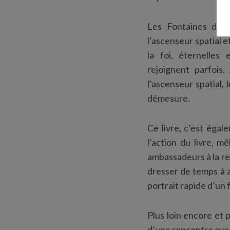
Les Fontaines du Pa
l’ascenseur spatial e
la foi, éternelle
rejoignent parfois.
l’ascenseur spatial,
démesure.
Ce livre, c’est égal
l’action du livre, m
ambassadeurs à la re
dresser de temps à a
portrait rapide d’un 
Plus loin encore et 
d’une rencontre avec 