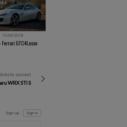
15/04/2018
01/09/2014
– Ferrari GTC4Lusso
Bali – Du Mont Batur À Yeh Pulu
Article suivant
baru WRX STi S