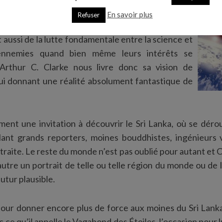
En savoir plus
Refuser
radis, c’est en réalité l’histoire fabuleuse de
t aussi de la lutte fondamentale entre la science et
s ennemies quand bien même leurs intérêts se
 Arthur C. Clarke nous livre donc sa vision de
 lui donnant une réalité absolument fantastique de
ement une invitation à découvrir le Sri Lanka, où se déro
êlant grands reporters, moines bouddhistes, ingénieurs 
traite. Le reste du monde n’est pas oublié pour autant et C
utre un portrait de telle ou telle région du monde ou de 
futur plausible.
pour donner encore plus de force aux moines du Sri Lanka
ce qu’il appelle le Vagabond des Étoiles, l’occasion pour 