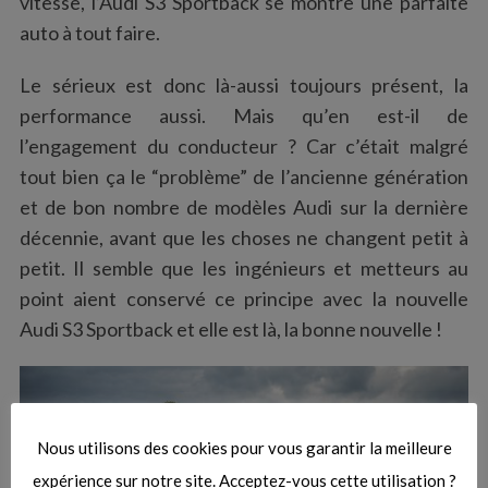
vitesse, l’Audi S3 Sportback se montre une parfaite
auto à tout faire.
Le sérieux est donc là-aussi toujours présent, la
performance aussi. Mais qu’en est-il de
l’engagement du conducteur ? Car c’était malgré
tout bien ça le “problème” de l’ancienne génération
et de bon nombre de modèles Audi sur la dernière
décennie, avant que les choses ne changent petit à
petit. Il semble que les ingénieurs et metteurs au
point aient conservé ce principe avec la nouvelle
Audi S3 Sportback et elle est là, la bonne nouvelle !
Nous utilisons des cookies pour vous garantir la meilleure
expérience sur notre site. Acceptez-vous cette utilisation ?