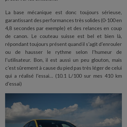
La base mécanique est donc toujours sérieuse,
garantissant des performances très solides (0-100 en
4,8 secondes par exemple) et des relances en coup
de canon. Le couteau suisse est bel et bien là,
répondant toujours présent quand il s’agit d’enrouler
ou de hausser le rythme selon l’humeur de
S
l’utilisateur. Bon, il est aussi un peu glouton, mais
e
c’est sûrement à cause du pied pas très léger de celui
a
qui a réalisé l’essai… (10.1 L/100 sur mes 410 km
r
d’essai)
c
h
f
o
r
: