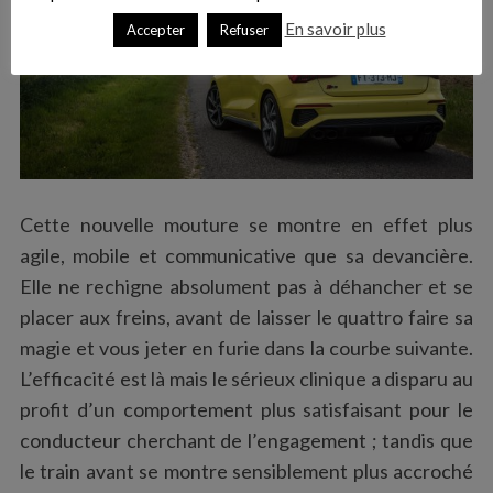
En savoir plus
Accepter
Refuser
Cette nouvelle mouture se montre en effet plus
agile, mobile et communicative que sa devancière.
Elle ne rechigne absolument pas à déhancher et se
placer aux freins, avant de laisser le quattro faire sa
magie et vous jeter en furie dans la courbe suivante.
L’efficacité est là mais le sérieux clinique a disparu au
profit d’un comportement plus satisfaisant pour le
conducteur cherchant de l’engagement ; tandis que
le train avant se montre sensiblement plus accroché