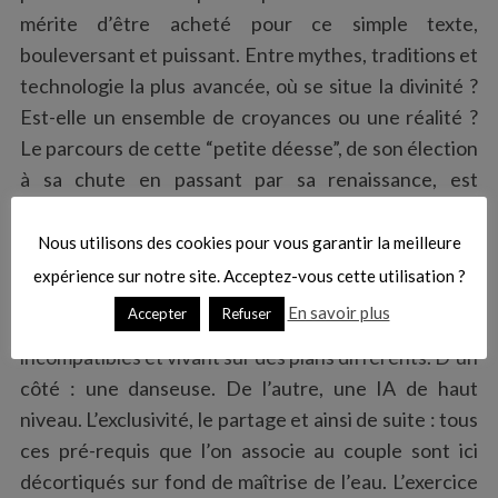
mérite d’être acheté pour ce simple texte,
bouleversant et puissant. Entre mythes, traditions et
technologie la plus avancée, où se situe la divinité ?
Est-elle un ensemble de croyances ou une réalité ?
Le parcours de cette “petite déesse”, de son élection
à sa chute en passant par sa renaissance, est
fantastique à lire et à imaginer.
Nous utilisons des cookies pour vous garantir la meilleure
“L’épouse du Djinn” reprend quelque peu la
expérience sur notre site. Acceptez-vous cette utilisation ?
thématique du beau parti pour s’intéresser cette fois
En savoir plus
Accepter
Refuser
à l’amour entre deux entités totalement
incompatibles et vivant sur des plans différents. D’un
côté : une danseuse. De l’autre, une IA de haut
niveau. L’exclusivité, le partage et ainsi de suite : tous
ces pré-requis que l’on associe au couple sont ici
décortiqués sur fond de maîtrise de l’eau. L’exercice