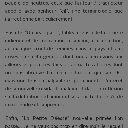
peuplé de neutres, ceux que l’auteur / traducteur
appelle avec bonheur “eil”, une terminologie que
j’affectionne particulièrement.
Ensuite, “Un beau parti”, tableau réussi de la société
indienne et de son rapport à l’amour, à la séduction,
au manque cruel de femmes dans le pays et aux
crises que cela génère, dont nous percevons par
ailleurs les prémices dans les actualités atroces dont
S
on nous abreuve. Ici, moins d’horreur que sur TF1
e
mais une tension palpable et permanente, l’intérêt
a
de la nouvelle résidant finalement dans la réflexion
r
c
sur la définition de l’amour et la capacité d’une IA à le
h
comprendre et l’apprendre.
f
o
Enfin, “La Petite Déesse”, nouvelle primée l’an
r
passé… Je ne veux pas trop en dire mais le recueil
: