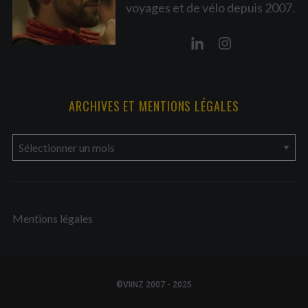
voyages et de vélo depuis 2007.
ARCHIVES ET MENTIONS LÉGALES
a
r
c
h
Mentions légales
i
v
e
s
©VIINZ 2007 - 2025
e