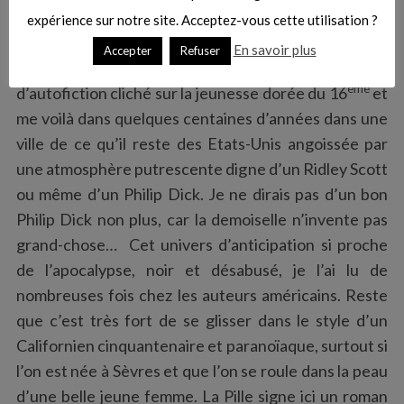
expérience sur notre site. Acceptez-vous cette utilisation ?
passe-passe.
En savoir plus
Accepter
Refuser
Je pensais qu’elle n’écrirait que des romans
ème
d’autofiction cliché sur la jeunesse dorée du 16
et
me voilà dans quelques centaines d’années dans une
ville de ce qu’il reste des Etats-Unis angoissée par
une atmosphère putrescente digne d’un Ridley Scott
ou même d’un Philip Dick. Je ne dirais pas d’un bon
Philip Dick non plus, car la demoiselle n’invente pas
grand-chose… Cet univers d’anticipation si proche
de l’apocalypse, noir et désabusé, je l’ai lu de
nombreuses fois chez les auteurs américains. Reste
que c’est très fort de se glisser dans le style d’un
Californien cinquantenaire et paranoïaque, surtout si
l’on est née à Sèvres et que l’on se roule dans la peau
d’une belle jeune femme. La Pille signe ici un roman