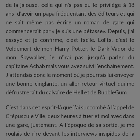
de la jalouse, celle qui n’a pas eu le privilège à 18
ans d’avoir un papa fréquentant des éditeurs et qui
ne sait même pas écrire un roman de gare qui
commencerait par « je suis une pétasse». Depuis, j’ai
essayé et je confirme, c’est facile. Lolita, c’est le
Voldemort de mon Harry Potter, le Dark Vador de
mon Skywalker, je n’irai pas jusqu’à parler du
capitaine Achab mais vous avez suivi l’enchainement.
J’attendais donc le moment où je pourrais lui envoyer
une bonne cinglante, un aller-retour virtuel qui me
défrustrerait du calvaire de Hell et de BubbleGum.
C’est dans cet esprit-là que j’ai succombé à l’appel de
S
Crépuscule Ville, deux heures à tuer et moi avec dans
e
une gare, justement. A l’époque de sa sortie, je me
a
r
roulais de rire devant les interviews insipides de la
c