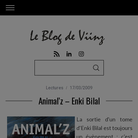
S
S
e
E
A
a
R
C
Lectures
17/03/2009
r
H
Animal’z – Enki Bilal
c
h
f
La sortie d'un tome
o
d'Enki Bilal est toujours
r
un évènement : c'est