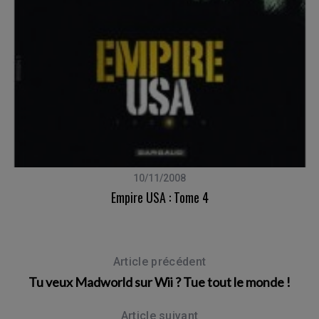
C
10/11/2008
Empire USA : Tome 4
Article précédent
Tu veux Madworld sur Wii ? Tue tout le monde !
Article suivant