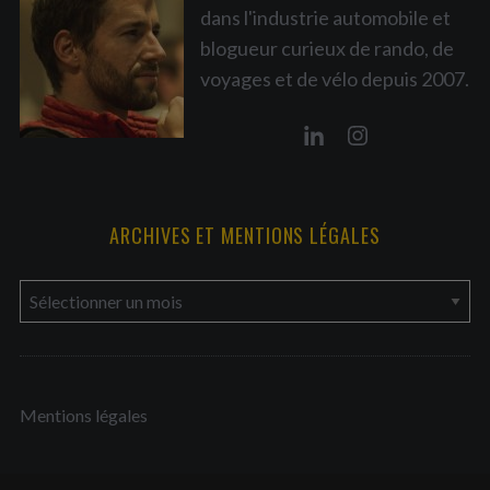
dans l'industrie automobile et
blogueur curieux de rando, de
voyages et de vélo depuis 2007.
ARCHIVES ET MENTIONS LÉGALES
a
r
c
h
Mentions légales
i
v
e