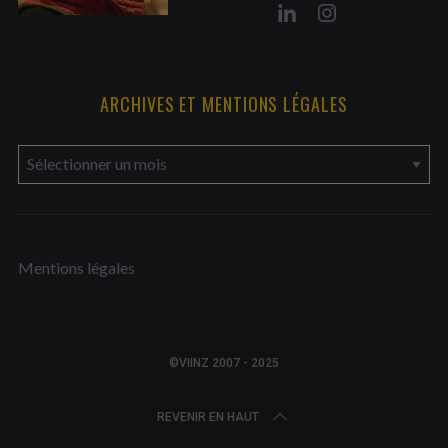
ARCHIVES ET MENTIONS LÉGALES
a
r
c
h
Mentions légales
i
v
e
s
©VIINZ 2007 - 2025
e
t
REVENIR EN HAUT
m