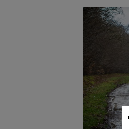
S
e
a
r
c
h
f
o
r
: