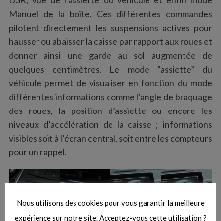
Manuel de la boîte. Ces différentes commandes
pilotent directement les suspensions actives pour
hausser ou abaisser la caisse par rapport aux roues et
donner ainsi une garde au sol augmentée de
quelques centimètres. Le mode “assiette” du
véhicule permet de visualiser en fonction du mode
différentes informations comme l’angle de braquage
des roues, la position d’assiette ou encore les
niveaux d’accélération de la caisse ; informations
visibles soit à l’écran central, soit entre les compteurs
pour un rappel.
Nous utilisons des cookies pour vous garantir la meilleure
expérience sur notre site. Acceptez-vous cette utilisation ?