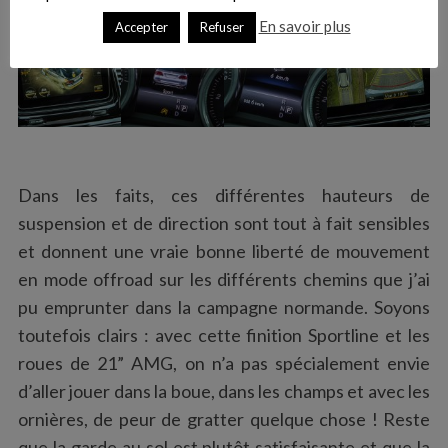
En savoir plus
Accepter
Refuser
Dans les faits, ces différentes hauteurs de
suspension et de direction sont tout à fait sensibles
et donnent une vraie bonne liberté de mouvement
en mode offroad sur les différents chemins que j’ai
pu emprunter dans la campagne normande. Soyons
toutefois clairs : avec cette finition Sportline et les
roues de 21” AMG, on n’a pas spécialement envie
d’aller jouer dans la boue, dans les champs et avec les
ornières, de peur de gratter quelque chose ! Reste
que la garde au sol est plutôt satisfaisante et que la