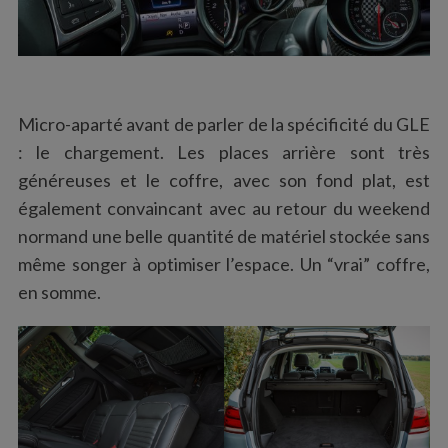
Micro-aparté avant de parler de la spécificité du GLE
: le chargement. Les places arrière sont très
généreuses et le coffre, avec son fond plat, est
également convaincant avec au retour du weekend
S
e
normand une belle quantité de matériel stockée sans
a
même songer à optimiser l’espace. Un “vrai” coffre,
r
en somme.
c
h
f
o
r
: