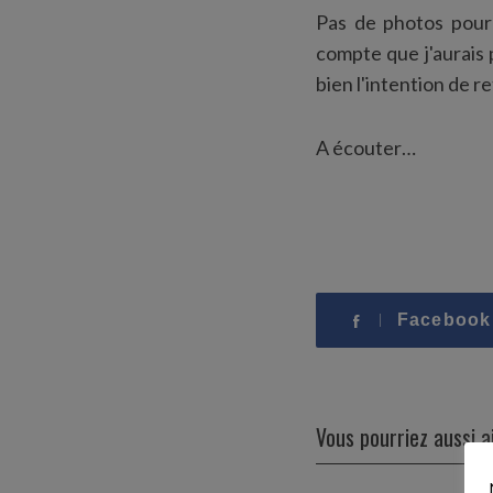
Pas de photos pour
compte que j'aurais 
bien l'intention de re
A écouter…
S
Facebook
e
a
r
c
h
Vous pourriez aussi 
f
o