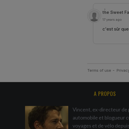
A PROPOS
Vincent, ex-directeur de 
automobile et blogueur c
voyages et de vélo depui