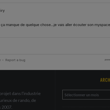
ARCH
a
projet dans l'industrie
r
urieux de rando, de
c
s 2007.