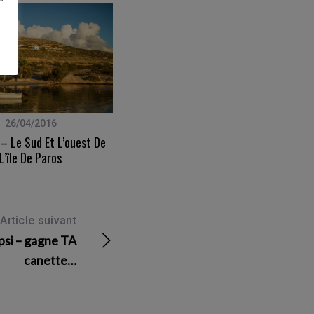
26/04/2016
30/07/2009
– Le Sud Et L’ouest De
CD À Gagner : La Roux
L’île De Paros
Article suivant
psi – gagne TA
canette…