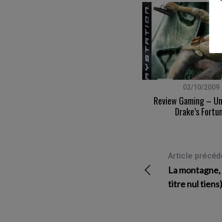
r
:
02/04/2012
02/10/2009
Sylvain Tesson – Petit Traité Sur
Review Gaming – Un
L’immensité Du Monde
Drake’s Fortu
Article précéd
La montagne, 
titre nul tiens