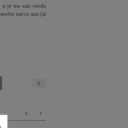
si je me suis rendu
anche, parce que j'ai
2
e