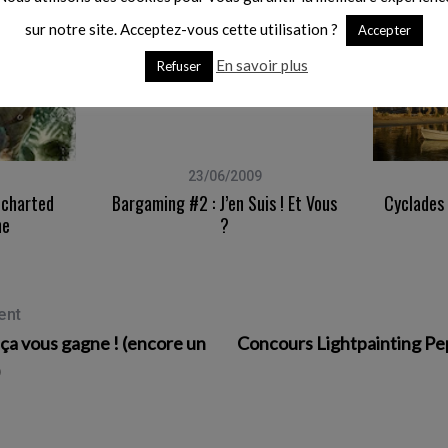
sur notre site. Acceptez-vous cette utilisation ?
Accepter
En savoir plus
Refuser
23/06/2009
charted
Bargaming #2 : J’en Suis ! Et Vous
Cyclades 
ne
?
ent
ça vous gagne ! (encore un
Concours Lightpainting Pe
)