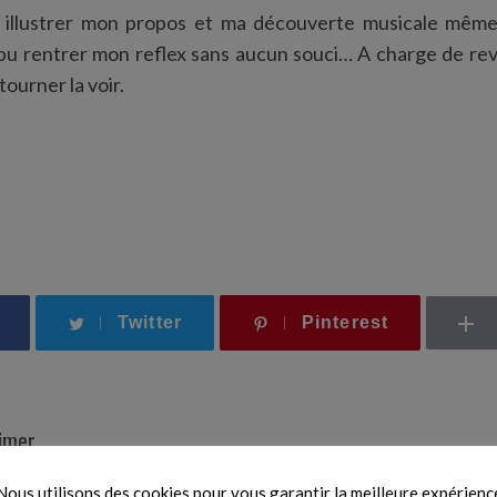
 illustrer mon propos et ma découverte musicale même 
pu rentrer mon reflex sans aucun souci… A charge de rev
tourner la voir.
Twitter
Pinterest
aimer
Nous utilisons des cookies pour vous garantir la meilleure expérienc