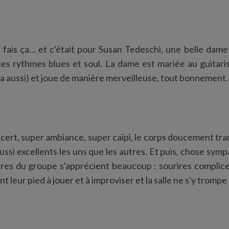
 fais ça… et c'était pour Susan Tedeschi, une belle dam
e ses rythmes blues et soul. La dame est mariée au guitar
 ça aussi) et joue de manière merveilleuse, tout bonnement.
cert, super ambiance, super caïpi, le corps doucement tra
ussi excellents les uns que les autres. Et puis, chose symp
es du groupe s'apprécient beaucoup : sourires complices
t leur pied à jouer et à improviser et la salle ne s'y trompe