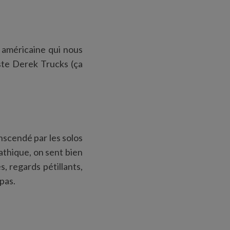
e américaine qui nous
iste Derek Trucks (ça
nscendé par les solos
athique, on sent bien
, regards pétillants,
 pas.