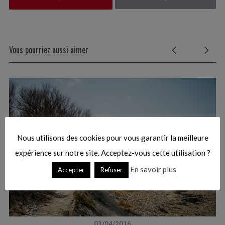
S
e
Vous pourriez aussi aimer
a
r
c
h
f
o
r
:
Nous utilisons des cookies pour vous garantir la meilleure
expérience sur notre site. Acceptez-vous cette utilisation ?
En savoir plus
Accepter
Refuser
03/04/2016