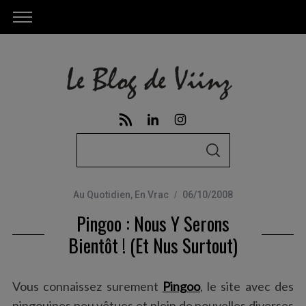
S
S
e
E
A
a
R
C
Au Quotidien
,
En Vrac
06/10/2008
r
H
Pingoo : Nous Y Serons
c
h
Bientôt ! (et Nus Surtout)
f
o
Vous connaissez surement
Pingoo
, le site avec des
r
pingouines peu vêtues et plein de nouvelles diverses