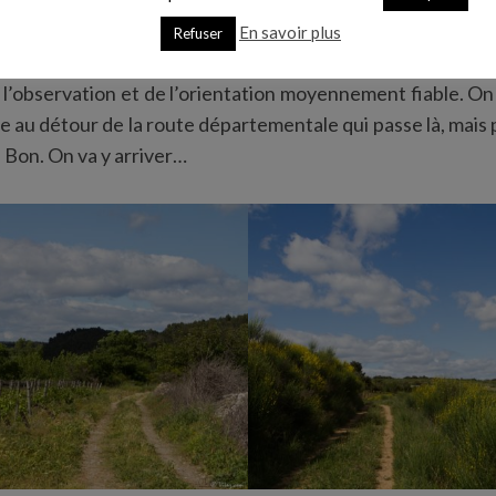
En savoir plus
Refuser
 on s’aventure à travers champs, pas vraiment certain d
 l’observation et de l’orientation moyennement fiable. On f
e au détour de la route départementale qui passe là, mais
! Bon. On va y arriver…