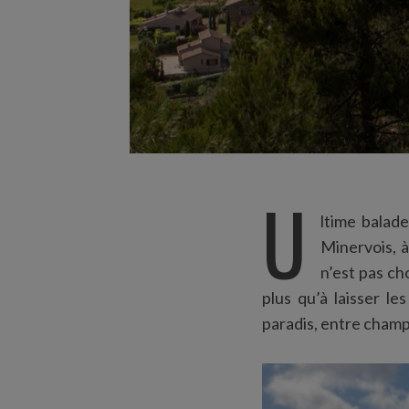
U
ltime balade
Minervois, 
n’est pas ch
plus qu’à laisser l
paradis, entre champs