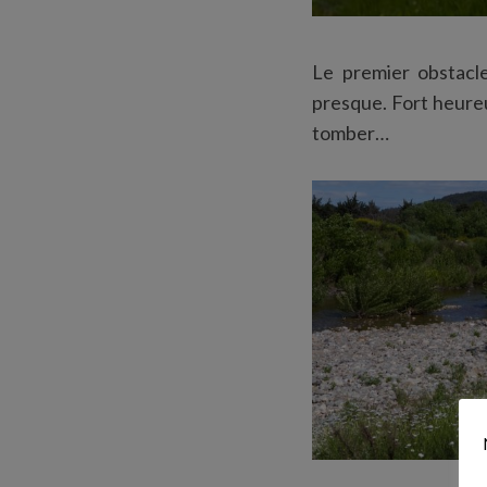
Le premier obstacl
presque. Fort heureu
S
tomber…
e
a
r
c
h
f
o
r
: