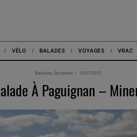
VÉLO
BALADES
VOYAGES
VRAC
Balades
,
Occitanie
12/07/2013
alade À Paguignan – Mine