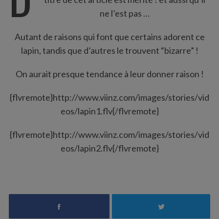
:
ne l’est pas …
Autant de raisons qui font que certains adorent ce
lapin, tandis que d’autres le trouvent “bizarre” !
On aurait presque tendance à leur donner raison !
{flvremote}http://www.viinz.com/images/stories/vid
eos/lapin1.flv{/flvremote}
{flvremote}http://www.viinz.com/images/stories/vid
eos/lapin2.flv{/flvremote}