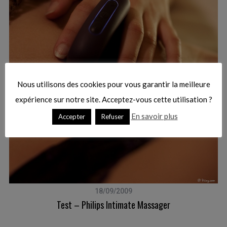
a
r
c
on
h
f
o
r
Nous utilisons des cookies pour vous garantir la meilleure
:
expérience sur notre site. Acceptez-vous cette utilisation ?
En savoir plus
Accepter
Refuser
18/09/2009
Test – Philips Intimate Massager