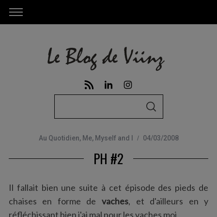
S
S
e
E
A
a
R
C
Au Quotidien
,
Me, Myself and I
04/03/2008
r
H
PH #2
c
h
f
Il fallait bien une suite à cet épisode des pieds de
o
chaises en forme de
vaches
, et d'ailleurs en y
r
réfléchissant bien j'ai mal pour les vaches moi.