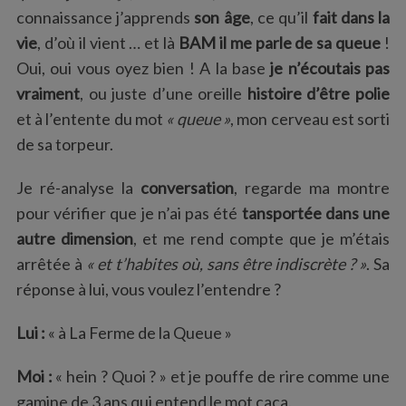
connaissance j’apprends
son âge
, ce qu’il
fait dans la
vie
, d’où il vient … et là
BAM il me parle de sa queue
!
Oui, oui vous oyez bien ! A la base
je n’écoutais pas
vraiment
, ou juste d’une oreille
histoire d’être polie
et à l’entente du mot
« queue »
, mon cerveau est sorti
de sa torpeur.
Je ré-analyse la
conversation
, regarde ma montre
pour vérifier que je n’ai pas été
tansportée dans une
autre dimension
, et me rend compte que je m’étais
arrêtée à
« et t’habites où, sans être indiscrète ? »
. Sa
réponse à lui, vous voulez l’entendre ?
Lui :
« à La Ferme de la Queue »
Moi :
« hein ? Quoi ? » et je pouffe de rire comme une
gamine de 3 ans qui entend le mot caca.