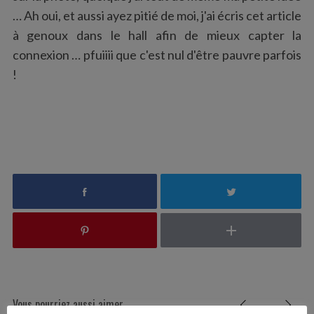
… Ah oui, et aussi ayez pitié de moi, j'ai écris cet article
à genoux dans le hall afin de mieux capter la
connexion … pfuiiii que c'est nul d'être pauvre parfois
S
!
e
a
r
c
h
f
o
r
:
Vous pourriez aussi aimer