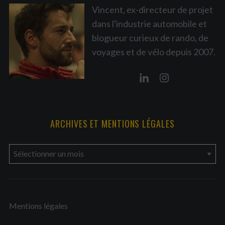
Vincent, ex-directeur de projet
dans l'industrie automobile et
blogueur curieux de rando, de
voyages et de vélo depuis 2007.
ARCHIVES ET MENTIONS LÉGALES
a
r
c
h
Mentions légales
i
v