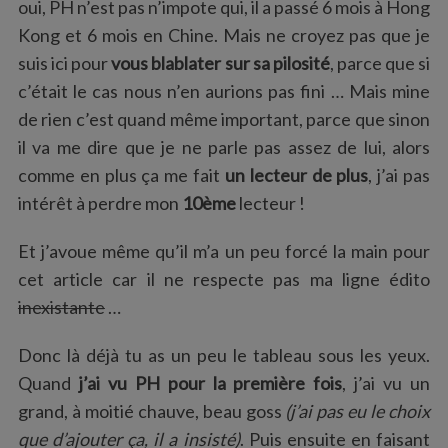
oui, PH n’est pas n’impote qui, il a passé 6 mois à Hong
Kong et 6 mois en Chine. Mais ne croyez pas que je
suis ici pour
vous blablater sur sa pilosité
, parce que si
c’était le cas nous n’en aurions pas fini … Mais mine
de rien c’est quand même important, parce que sinon
il va me dire que je ne parle pas assez de lui, alors
comme en plus ça me fait
un lecteur de plus
, j’ai pas
intérêt à perdre mon
10ème
lecteur !
Et j’avoue même qu’il m’a un peu forcé la main pour
cet article car il ne respecte pas ma ligne édito
inexistante
…
Donc là déjà tu as un peu le tableau sous les yeux.
Quand
j’ai vu PH pour la première fois
, j’ai vu un
grand, à moitié chauve, beau goss
(j’ai pas eu le choix
que d’ajouter ça, il a insisté)
. Puis ensuite en faisant