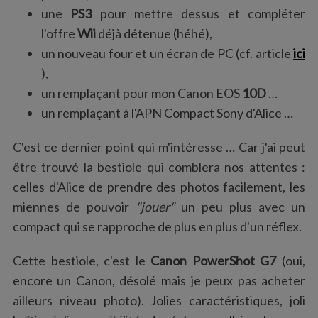
une
PS3
pour mettre dessus et compléter
l'offre
Wii
déjà détenue (héhé),
un nouveau four et un écran de PC (cf. article
ici
),
un remplaçant pour mon Canon EOS
10D
…
un remplaçant à l'APN Compact Sony d'Alice …
C'est ce dernier point qui m'intéresse … Car j'ai peut
être trouvé la bestiole qui comblera nos attentes :
celles d'Alice de prendre des photos facilement, les
miennes de pouvoir
"jouer"
un peu plus avec un
compact qui se rapproche de plus en plus d'un réflex.
Cette bestiole, c'est le
Canon PowerShot G7
(oui,
encore un Canon, désolé mais je peux pas acheter
ailleurs niveau photo). Jolies caractéristiques, joli