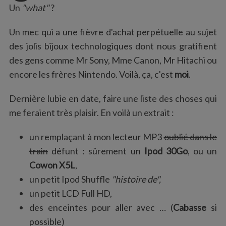
:
Un
"what"
?
Un mec qui a une fièvre d'achat perpétuelle au sujet
des jolis bijoux technologiques dont nous gratifient
des gens comme Mr Sony, Mme Canon, Mr Hitachi ou
encore les frères Nintendo. Voilà, ça, c'est
moi
.
Dernière lubie en date, faire une liste des choses qui
me feraient très plaisir. En voilà un extrait :
un remplaçant à mon lecteur MP3
oublié dans le
train
défunt : sûrement un
Ipod 30Go
, ou un
Cowon X5L
,
un petit Ipod Shuffle
"histoire de",
un petit LCD Full HD,
des enceintes pour aller avec … (
Cabasse
si
possible)