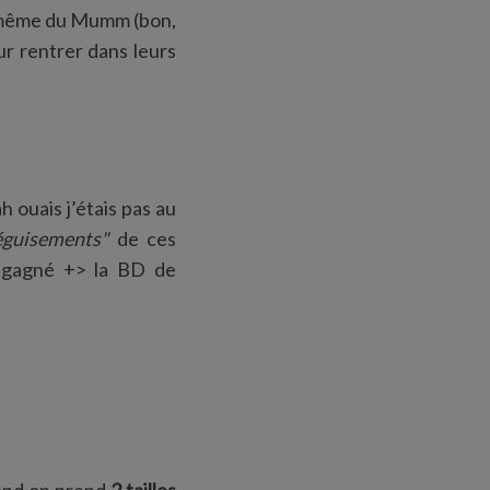
d même du Mumm (bon,
ur rentrer dans leurs
h ouais j’étais pas au
éguisements"
de ces
gagné +> la BD de