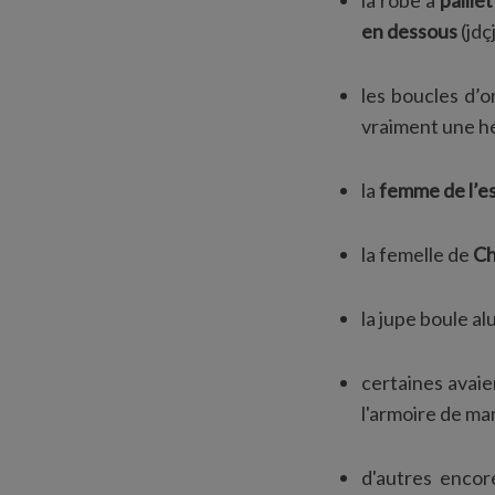
la robe à
paille
en dessous
(jdç
les boucles d’o
vraiment une hé
la
femme de l’e
la femelle de
C
la jupe boule a
certaines avaie
l'armoire de ma
d'autres encor