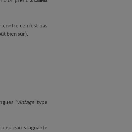
quand on prend
2 tailles
ar contre ce n’est pas
ût bien sûr),
ringues
"vintage"
type
, bleu eau stagnante