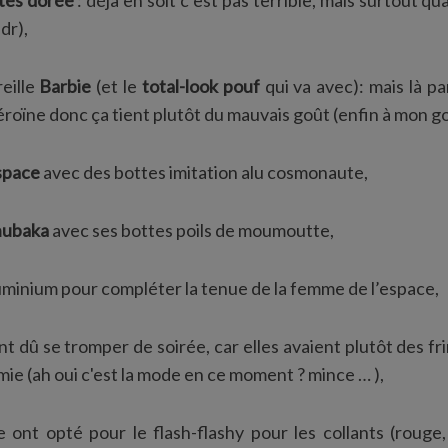
ttes dorée
: déjà en soit c’est pas terrible, mais surtout 
jdr),
reille
Barbie
(et le
total-look pouf
qui va avec): mais là p
roïne donc ça tient plutôt du mauvais goût (enfin à mon go
space
avec des bottes imitation alu cosmonaute,
hubaka
avec ses bottes poils de moumoutte,
luminium pour compléter la tenue de la femme de l’espace,
nt dû se tromper de soirée, car elles avaient plutôt des f
mie (ah oui c'est la mode en ce moment ? mince … ),
e ont opté pour le flash-flashy pour les collants (rouge