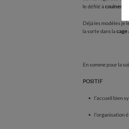
le défilé à
couiner c
Déjà les modèles je l
la sorte dans la
cage 
En somme pour la soir
POSITIF
l’accueil bien s
l’organisation é