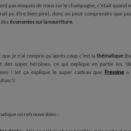
e sont pas moqués de nous sur le champagne, c’était quan
rait pu être bien pire), donc on peut comprendre que po
e des
économies sur la nourriture
.
 que je n’ai compris qu’après coup c’est la
thématique
(ba
ait des super héroïnes, ce qui explique en partie les
"d
uses ! (et ça explique le super cadeau que
Fressine
a 
hou !)
atique on retrouve donc :