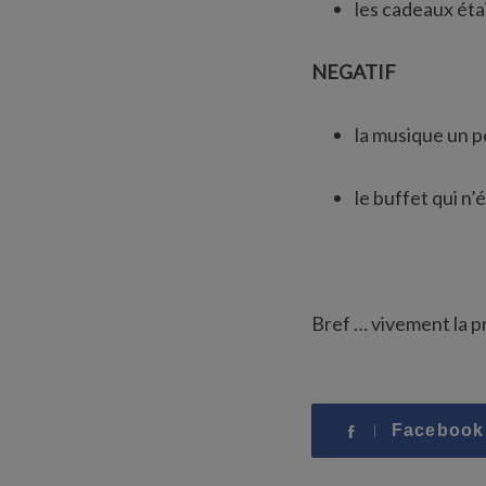
les cadeaux éta
NEGATIF
la musique un pe
le buffet qui n’
Bref … vivement la p
Facebook