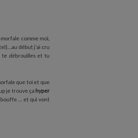
 morfale comme moi,
el)…au début j’ai cru
 te débrouilles et tu
morfale que toi et que
oup je trouve ça
hyper
 bouffe … et qui vont