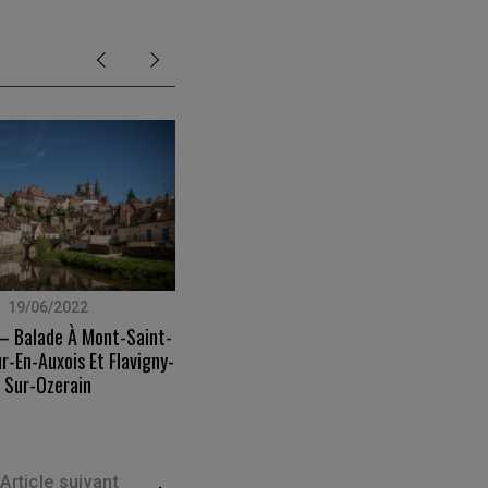
19/06/2022
02/03/2019
 – Balade À Mont-Saint-
Canaries – La Palma – Jour 4 –
r-En-Auxois Et Flavigny-
Ascension Du Roque Palmero
Sur-Ozerain
Article suivant