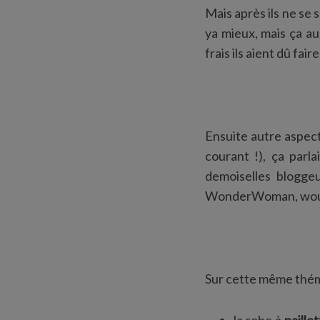
Mais après ils ne s
ya mieux, mais ça au
frais ils aient dû fair
Ensuite autre aspect
courant !), ça parl
demoiselles blogge
WonderWoman, wou
Sur cette même thém