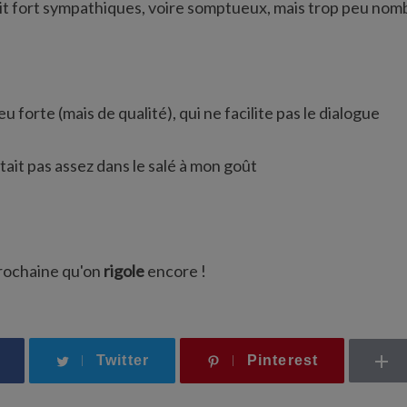
it fort sympathiques, voire somptueux, mais trop peu nomb
u forte (mais de qualité), qui ne facilite pas le dialogue
était pas assez dans le salé à mon goût
rochaine qu'on
rigole
encore !
Twitter
Pinterest