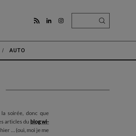
S
S
e
E
A
a
R
C
r
H
AUTO
c
h
f
o
r
:
la soirée, donc que
es articles du
blog wi-
hier … (oui, moi je me