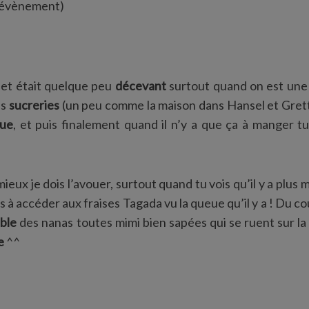
'évènement)
fet était quelque peu
décevant
surtout quand on est une
es
sucreries
(un peu comme la maison dans Hansel et Grett
gue
, et puis finalement quand il n’y a que ça à manger tu
mieux je dois l’avouer, surtout quand tu vois qu’il y a plus 
 à accéder aux fraises Tagada vu la queue qu’il y a ! Du c
ible
des nanas toutes mimi bien sapées qui se ruent sur la
e
^^