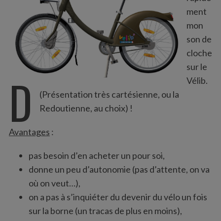
:
ment
mon
son de
cloche
sur le
D
Vélib.
(Présentation très cartésienne, ou la
Redoutienne, au choix) !
Avantages
:
pas besoin d’en acheter un pour soi,
donne un peu d’autonomie (pas d’attente, on va
où on veut…),
on a pas à s’inquiéter du devenir du vélo un fois
sur la borne (un tracas de plus en moins),