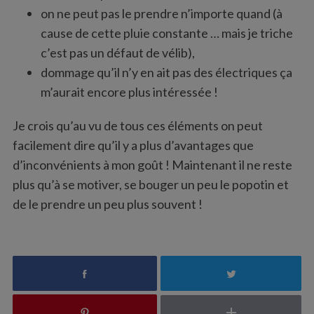
on ne peut pas le prendre n’importe quand (à
cause de cette pluie constante … mais je triche
c’est pas un défaut de vélib),
dommage qu’il n’y en ait pas des électriques ça
m’aurait encore plus intéressée !
Je crois qu’au vu de tous ces éléments on peut
facilement dire qu’il y a plus d’avantages que
d’inconvénients à mon goût ! Maintenant il ne reste
plus qu’à se motiver, se bouger un peu le popotin et
de le prendre un peu plus souvent !
S
e