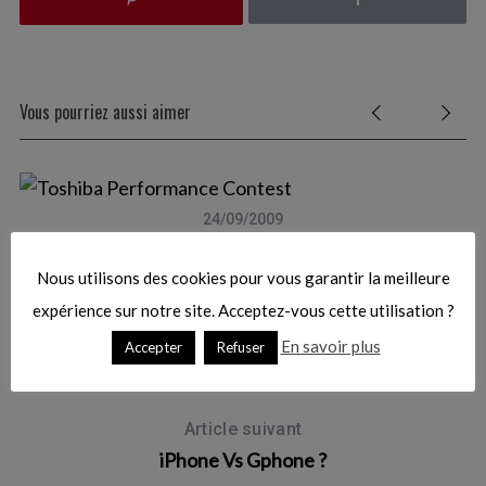
a
r
c
h
Vous pourriez aussi aimer
f
o
r
:
24/09/2009
Toshiba Performance Contest
Nous utilisons des cookies pour vous garantir la meilleure
expérience sur notre site. Acceptez-vous cette utilisation ?
Article précédent
En savoir plus
Accepter
Refuser
4 lettres pour une vie
Article suivant
iPhone Vs Gphone ?