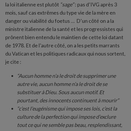
la loi italienne est plutôt
“sage”
: pas d’IVG après 3
mois, sauf cas extrêmes du type vie de la mère en
danger ou viabilité du foetus … D’un côté on a la
ministre italienne de la santé et les progressistes qui
prônent bien entendu le maintien de cette loi datant
de 1978. Et de l’autre côté, on a les petits marrants
du Vatican et les politiques radicaux qui nous sortent,
je cite :
“Aucun homme n’a le droit de supprimer une
autre vie, aucun homme n’a le droit de se
substituer à Dieu. Sous aucun motif. Et
pourtant, des innocents continuent à mourir”
“c’est l’eugénisme qui impose ses lois, c’est la
culture de la perfection qui impose d’exclure
tout ce qui ne semble pas beau, resplendissant,