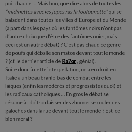
poil chaude … Mais bon, que dire alors de toutes les
“midinettes avec les jupes ras la foufounette”
qui se
baladent dans toutes les villes d’Europe et du Monde
(à part dans les pays où les fantômes noirs n’ont pas
d’autre choix que d’être des fantômes noirs, mais
ceci est un autre débat) ? C’est pas chaud ce genre
de poufs qui déballe son matos devant tout le monde
? (cf. le dernier article de
Ra7or
, génial).
Suite donc à cette interpellation, on a eu droit en
Italie a un beau branle-bas de combat entre les
laïques (enfin les modérés et progressistes quoi) et
les radicaux catholiques … En gros le débat se
résume à : doit-on laisser des zhomos se rouler des
galoches dans la rue devant tout le monde ? Est-ce
bien moral ?