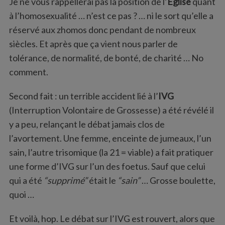
Je ne vous rappellerai pas la position de l’
Eglise
quant
à l’homosexualité … n’est ce pas ? … ni le sort qu’elle a
réservé aux zhomos donc pendant de nombreux
siècles. Et après que ça vient nous parler de
tolérance, de normalité, de bonté, de charité … No
comment.
Second fait : un terrible accident lié à l’
IVG
(Interruption Volontaire de Grossesse) a été révélé il
y a peu, relançant le débat jamais clos de
l’avortement. Une femme, enceinte de jumeaux, l’un
sain, l’autre trisomique (la 21 = viable) a fait pratiquer
une forme d’IVG sur l’un des foetus. Sauf que celui
qui a été
“supprimé”
était le
“sain”
… Grosse boulette,
quoi …
Et voilà, hop. Le débat sur l’IVG est rouvert, alors que