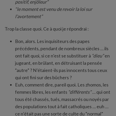
positif, enjôleur”
“le moment est venu de revoir la loi sur
l’avortement”
Trop la classe quoi. Ce à quoi je répondrai :
S
Bon, alors. Les inquisiteurs des papes
e
précédents, pendant de nombreux siècles … ils
a
r
ont fait quoi, si ce n’est se substituer à
“dieu”
en
c
jugeant, en brûlant, en détruisant la pensée
h
“autre” ? N’étaient-ils pas innocents tous ceux
f
qui ont fini sur des bûchers ?
o
r
Euh, comment dire, pareil quoi. Les zhomos, les
:
femmes libres, les enfants
“différents”
… qui ont
tous été chassés, tués, massacrés ou noyés par
des populations tout à fait catholiques … euh …
ce n’était pas une sorte de culte du “normal”