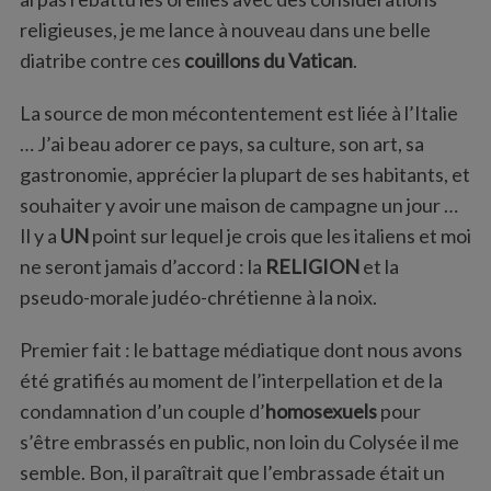
:
religieuses, je me lance à nouveau dans une belle
diatribe contre ces
couillons du Vatican
.
La source de mon mécontentement est liée à l’Italie
… J’ai beau adorer ce pays, sa culture, son art, sa
gastronomie, apprécier la plupart de ses habitants, et
souhaiter y avoir une maison de campagne un jour …
Il y a
UN
point sur lequel je crois que les italiens et moi
ne seront jamais d’accord : la
RELIGION
et la
pseudo-morale judéo-chrétienne à la noix.
Premier fait : le battage médiatique dont nous avons
été gratifiés au moment de l’interpellation et de la
condamnation d’un couple d’
homosexuels
pour
s’être embrassés en public, non loin du Colysée il me
semble. Bon, il paraîtrait que l’embrassade était un