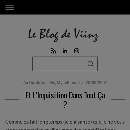
S
S
e
E
A
a
R
C
Au Quotidien
,
Me, Myself and I
28/08/2007
r
H
Et L’Inquisition Dans Tout Ça
c
h
?
f
o
Comme ça fait longtemps (je plaisante) que je ne vous
r
ai pas rebattu les oreilles avec des considérations