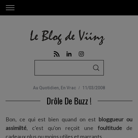
S
S
e
E
A
a
R
C
Au Quotidien
,
En Vrac
11/03/2008
r
H
Drôle De Buzz !
c
h
f
Bon, ce qui est bien quand on est
bloggueur ou
o
assimilté
, c'est qu'on reçoit une
foultitude
de
r
cadeaux plus ou moins utiles et marrants …