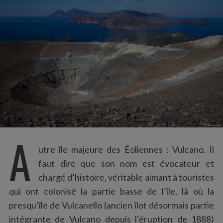
:
A
utre île majeure des Éoliennes : Vulcano. Il
faut dire que son nom est évocateur et
chargé d’histoire, véritable aimant à touristes
qui ont colonisé la partie basse de l’île, là où la
presqu’île de Vulcanello (ancien îlot désormais partie
intégrante de Vulcano depuis l’éruption de 1888)