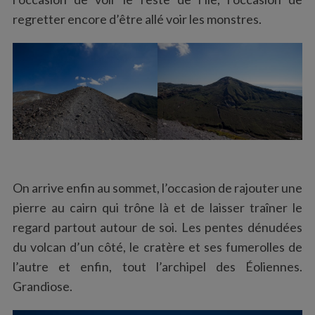
regretter encore d’être allé voir les monstres.
S
e
On arrive enfin au sommet, l’occasion de rajouter une
a
r
pierre au cairn qui trône là et de laisser traîner le
c
regard partout autour de soi. Les pentes dénudées
h
du volcan d’un côté, le cratère et ses fumerolles de
f
l’autre et enfin, tout l’archipel des Éoliennes.
o
r
Grandiose.
: