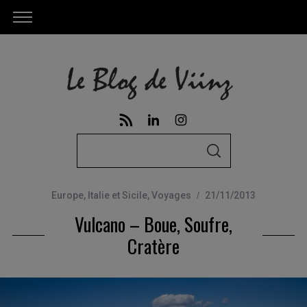
S
S
e
E
A
a
R
C
Europe
,
Italie et Sicile
,
Voyages
21/11/2013
r
H
Vulcano – Boue, Soufre,
c
h
Cratère
f
o
r