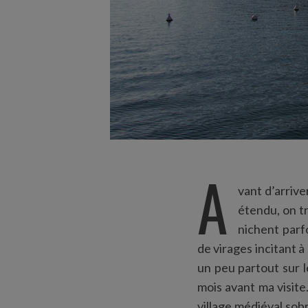
A
vant d’arrive
étendu, on t
nichent parf
de virages incitant
un peu partout sur 
mois avant ma visit
village médiéval sob