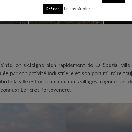
En savoir plus
Refuser
teinte, on s’éloigne bien rapidement de La Spezia, vill
 par son activité industrielle et son port militaire touj
abrite la ville est riche de quelques villages magnifiques
nconnus : Lerici et Portovenere.