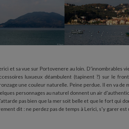
ci et sa vue sur Portovenere au loin. D’innombrables vi
ccessoires luxueux déambulent (tapinent ?) sur le fron
ronzage une couleur naturelle. Peine perdue. Il en va de
uelques personnages au naturel donnent un air d’authenti
’attarde pas bien que la mer soit belle et que le fort qui do
ment dit : ne perdez pas de temps à Lerici, s’y garer est un