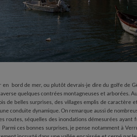
r en bord de mer, ou plutôt devrais-je dire du golfe de Gê
raverse quelques contrées montagneuses et arborées. Au 
ois de belles surprises, des villages emplis de caractère
 à une conduite dynamique. On remarque aussi de nombreu
les routes, séquelles des inondations démesurées ayant f
e. Parmi ces bonnes surprises, je pense notamment à Verr
rement incrusté dans une vallée encaissée et cerné par l