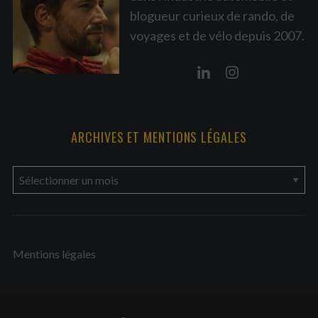
blogueur curieux de rando, de
voyages et de vélo depuis 2007.
ARCHIVES ET MENTIONS LÉGALES
a
r
c
h
Mentions légales
i
v
e
s