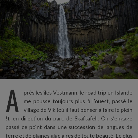
:
A
près les îles Vestmann, le road trip en Islande
me pousse toujours plus à l’ouest, passé le
village de Vík (où il faut penser à faire le plein
!), en direction du parc de Skaftafell. On s’engage
passé ce point dans une succession de langues de
terre et de plaines glaciaires de toute beauté. Le plus