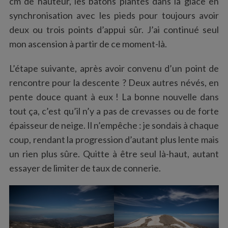
cm de hauteur, les bâtons plantés dans la glace en
synchronisation avec les pieds pour toujours avoir
deux ou trois points d’appui sûr. J’ai continué seul
mon ascension à partir de ce moment-là.
L’étape suivante, après avoir convenu d’un point de
rencontre pour la descente ? Deux autres névés, en
pente douce quant à eux ! La bonne nouvelle dans
tout ça, c’est qu’il n’y a pas de crevasses ou de forte
épaisseur de neige. Il n’empêche : je sondais à chaque
coup, rendant la progression d’autant plus lente mais
un rien plus sûre. Quitte à être seul là-haut, autant
essayer de limiter de taux de connerie.
S