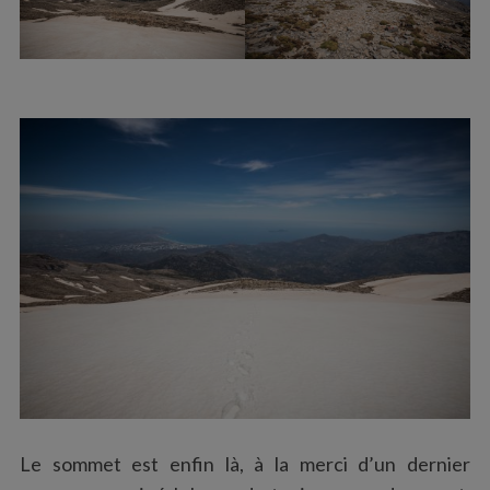
e
a
r
c
h
f
o
r
:
Le sommet est enfin là, à la merci d’un dernier