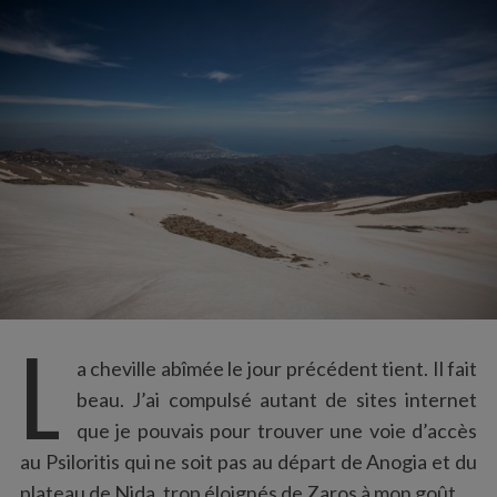
:
L
a cheville abîmée le jour précédent tient. Il fait
beau. J’ai compulsé autant de sites internet
que je pouvais pour trouver une voie d’accès
au Psiloritis qui ne soit pas au départ de Anogia et du
plateau de Nida, trop éloignés de Zaros à mon goût.