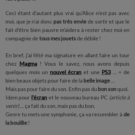
:
Ceci étant d'autant plus vrai qu'Alice n'est pas avec
moi, que je n'ai donc
pas très envie
de sortir et que le
fait d'être bien pauvre m'aidera à rester chez moi en
compagnie de
tous mes jouets
de débile !
En bref, j'ai fêté ma signature en allant faire un tour
chez
Magma
! Vous le savez, nous avons depuis
quelques mois un
nouvel écran
et une
PS3
… = de
bien beaux objets pour faire de la
belle image
…
Mais pas pour faire du son. Enfin pas du
bon son
quoi.
Idem pour
l'écran
et le nouveau bureau PC
(article à
venir)
… ça fait du son, mais pas du bon.
Genre tu mets une symphonie, ça va ressembler à
de
la bouillie
!