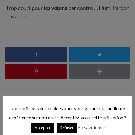
e
Trop court pour
les voisins
par contre … Hum. Pardon
a
d'avance.
r
c
h
f
o
r
:
Vous pourriez aussi aimer
Nous utilisons des cookies pour vous garantir la meilleure
expérience sur notre site. Acceptez-vous cette utilisation ?
En savoir plus
Accepter
Refuser