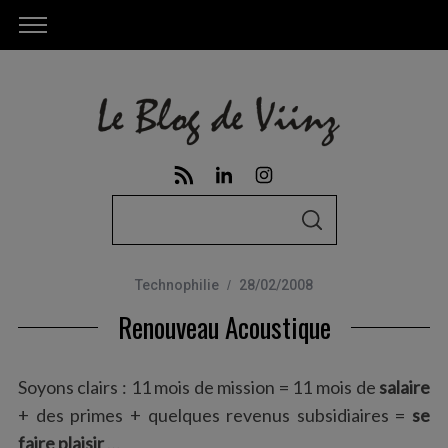
S
S
e
E
A
a
R
C
Technophilie
28/02/2008
r
H
Renouveau Acoustique
c
h
f
Soyons clairs : 11 mois de mission = 11 mois de
salaire
o
+ des primes + quelques revenus subsidiaires =
se
r
faire plaisir
…