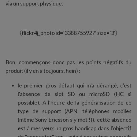
via un support physique.
{flickr4j_photo id=’3388755927′ size=’3′}
Bon, commençons donc pas les points négatifs du
produit (il y en a toujours, hein) :
le premier gros défaut qui m'a dérangé, c'est
l'absence de slot SD ou microSD (HC si
possible). A l'heure de la généralisation de ce
type de support (APN, téléphones mobiles
(même Sony Ericsson s'y met !)), cette absence
est à mes yeux un gros handicap dans l'objectif
de "connecter" son Leyio à ses autres appareils