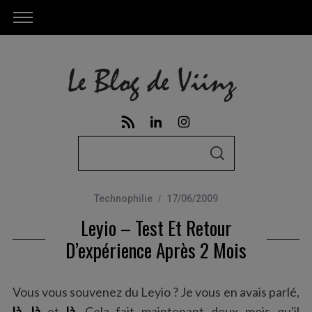
S
S
e
E
A
a
R
C
Technophilie
17/06/2009
r
H
Leyio – Test Et Retour
c
h
D’expérience Après 2 Mois
f
o
Vous vous souvenez du Leyio ? Je vous en avais parlé,
r
là
,
là
et
là
. Cela fait maintenant deux mois qu'il