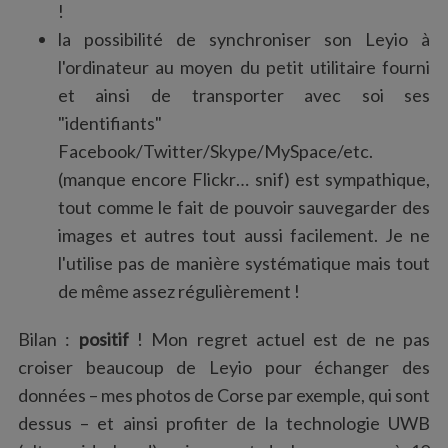
!
la possibilité de synchroniser son Leyio à
l'ordinateur au moyen du petit utilitaire fourni
et ainsi de transporter avec soi ses
"identifiants"
Facebook/Twitter/Skype/MySpace/etc.
(manque encore Flickr… snif) est sympathique,
tout comme le fait de pouvoir sauvegarder des
images et autres tout aussi facilement. Je ne
l'utilise pas de manière systématique mais tout
de même assez régulièrement !
S
e
Bilan :
positif
! Mon regret actuel est de ne pas
a
r
croiser beaucoup de Leyio pour échanger des
c
données – mes photos de Corse par exemple, qui sont
h
dessus – et ainsi profiter de la technologie UWB
f