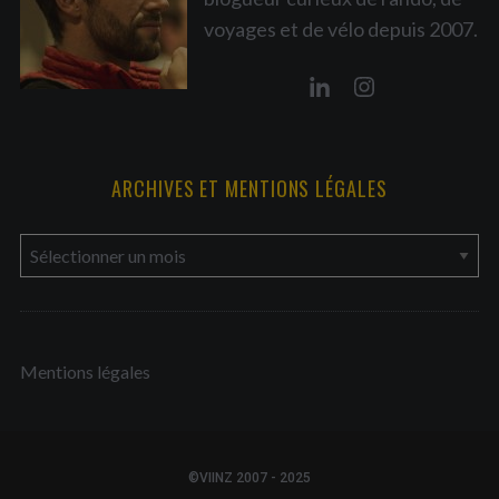
voyages et de vélo depuis 2007.
ARCHIVES ET MENTIONS LÉGALES
a
r
c
h
Mentions légales
i
v
e
s
©VIINZ 2007 - 2025
e