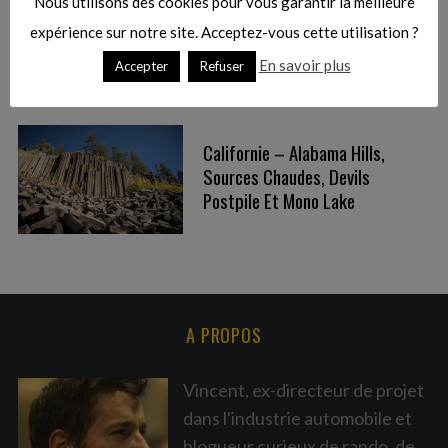
Désertique De La Steens
Nous utilisons des cookies pour vous garantir la meilleure
h
Mountain
expérience sur notre site. Acceptez-vous cette utilisation ?
f
o
En savoir plus
Accepter
Refuser
r
:
Californie – Alabama Hills,
Sources Chaudes, Devils
Postpile Et Mono Lake
A PROPOS
Vincent, ex-directeur de projet
dans l'industrie automobile et
blogueur curieux de rando, de