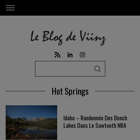
S
S
e
E
A
a
R
Hot Springs
C
r
H
c
h
Idaho – Randonnée Des Bench
f
Lakes Dans Le Sawtooth NRA
o
r