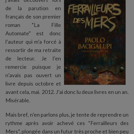
:
de la parution en
français de son premier
roman “La Fille
Automate” est donc
l’auteur qui m’a forcé à
ressortir de ma retraite
de lecteur. Je l’en
remercie puisque je
n’avais pas ouvert un
livre depuis octobre et
avant cela, mai. 2012. J’ai donc lu deux livres en un an.
Misérable.
Mais bref, n’en parlons plus, je tente de reprendre un
rythme après avoir achevé ces “Ferrailleurs des
Mers”, plongée dans un futur très proche et bien peu