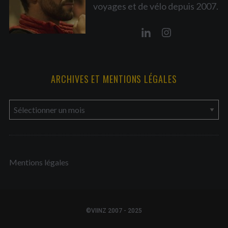
voyages et de vélo depuis 2007.
ARCHIVES ET MENTIONS LÉGALES
a
r
c
h
Mentions légales
i
v
e
s
©VIINZ 2007 - 2025
e