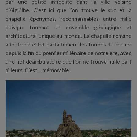
par une petite infidélité dans la ville voisine
d’Aiguilhe. C’est ici que l’on trouve le suc et la
chapelle éponymes, reconnaissables entre mille
S
puisque formant un ensemble géologique et
e
architectural unique au monde. La chapelle romane
a
r
adopte en effet parfaitement les formes du rocher
c
depuis la fin du premier millénaire de notre ère, avec
h
une nef déambulatoire que l’on ne trouve nulle part
f
ailleurs. C’est… mémorable.
o
r
: