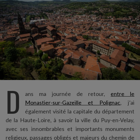
:
D
ans ma journée de retour,
entre le
Monastier-sur-Gazeille et Polignac
, j’ai
également visité la capitale du département
de la Haute-Loire, à savoir la ville du Puy-en-Velay,
avec ses innombrables et importants monuments
religieux, passages obligés et majeurs du chemin de