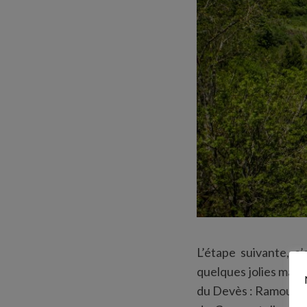
S
e
a
r
c
h
f
o
r
:
L’étape suivante, c
quelques jolies maiso
du Devès : Ramourous