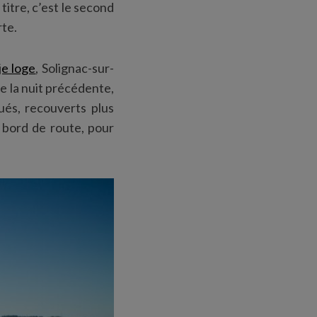
titre, c’est le second
rte.
je loge
, Solignac-sur-
ée la nuit précédente,
ués, recouverts plus
 bord de route, pour