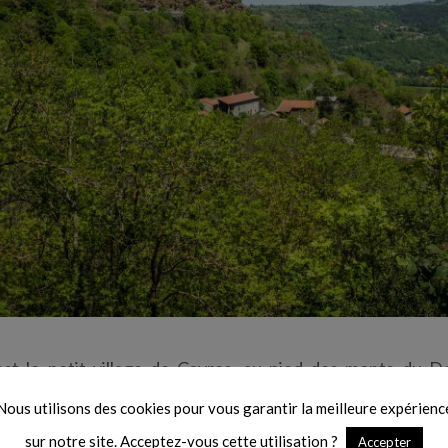
’est le petit village de Cayres, au pied des monts du De
ns et une église bien dans son jus. Le circuit routier con
Nous utilisons des cookies pour vous garantir la meilleure expérienc
cle, Montbonnet avec sa petite chapelle, le tout sur les 
sur notre site. Acceptez-vous cette utilisation ?
Accepter