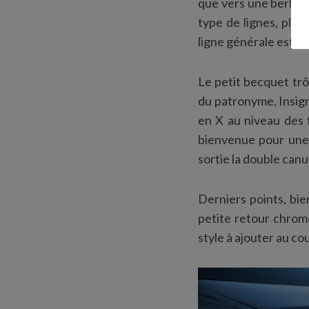
que vers une berline
type de lignes, plu
ligne générale est ré
Le petit becquet trô
du patronyme, Insigni
en X au niveau des 
bienvenue pour une 
sortie la double canu
Derniers points, bie
petite retour chromé
style à ajouter au c