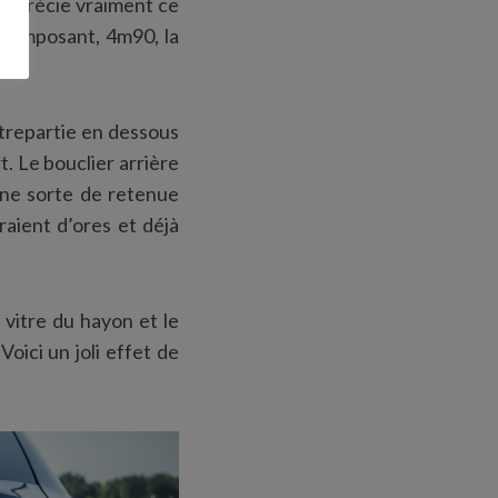
’apprécie vraiment ce
e imposant, 4m90, la
ntrepartie en dessous
t. Le bouclier arrière
une sorte de retenue
aient d’ores et déjà
 vitre du hayon et le
oici un joli effet de