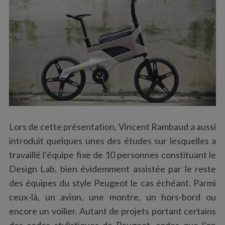
S
e
a
r
c
h
Lors de cette présentation, Vincent Rambaud a aussi
f
o
introduit quelques unes des études sur lesquelles a
r
travaillé l’équipe fixe de 10 personnes constituant le
:
Design Lab, bien évidemment assistée par le reste
des équipes du style Peugeot le cas échéant. Parmi
ceux-là, un avion, une montre, un hors-bord ou
encore un voilier. Autant de projets portant certains