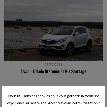
r
c
h
f
o
r
:
28/02/2011
Essai – Balade Bretonne En Kia Sportage
Article précédent
Nous utilisons des cookies pour vous garantir la meilleure
Le WRC de passage à Mulhouse…
expérience sur notre site. Acceptez-vous cette utilisation ?