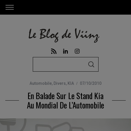
S
S
e
E
A
a
R
C
Automobile
,
Divers
,
KIA
07/10/2010
r
H
En Balade Sur Le Stand Kia
c
h
Au Mondial De L’Automobile
f
o
r