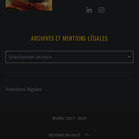
ARCHIVES ET MENTIONS LÉGALES
a
r
c
h
Mentions légales
i
v
e
s
©VIINZ 2007 - 2025
e
t
REVENIR EN HAUT