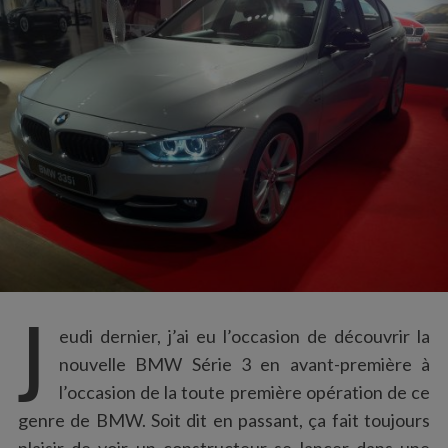
:
J
eudi dernier, j’ai eu l’occasion de découvrir la
nouvelle BMW Série 3 en avant-première à
l’occasion de la toute première opération de ce
genre de BMW. Soit dit en passant, ça fait toujours
plaisir de voir un constructeur se lancer dans une