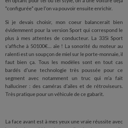
en optant pour tel ou tel style, on a une voiture déjà
“configurée” que l’on va pouvoir ensuite enrichir.
Si je devais choisir, mon coeur balancerait bien
évidemment pour la version Sport qui correspond le
plus à mes attentes de conducteur. La 335i Sport
s’affiche à 50100€… aïe ! La sonorité du moteur au
ralenti est un soupçon de miel sur le porte-monnaie, il
faut bien ça. Tous les modèles sont en tout cas
S
e
bardés d’une technologie très poussée pour ce
a
segment avec notamment un truc qui m’a fait
r
halluciner : des caméras d’ailes et de rétroviseurs.
c
Très pratique pour un véhicule de ce gabarit.
h
f
o
r
:
La face avant est à mes yeux une vraie réussite avec