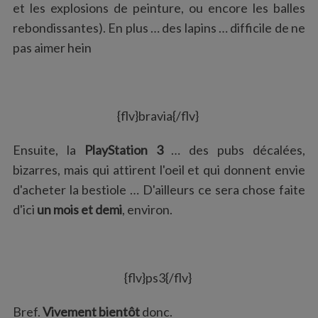
et les explosions de peinture, ou encore les balles
rebondissantes). En plus … des lapins … difficile de ne
pas aimer hein
{flv}bravia{/flv}
Ensuite, la
PlayStation 3
… des pubs décalées,
bizarres, mais qui attirent l'oeil et qui donnent envie
d'acheter la bestiole … D'ailleurs ce sera chose faite
d'ici
un mois et demi
, environ.
{flv}ps3{/flv}
Bref.
Vivement bientôt
donc.