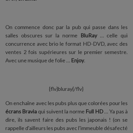
:
On commence donc par la pub qui passe dans les
salles obscures sur la norme
BluRay
… celle qui
concurrence avec brio le format HD-DVD, avec des
ventes 2 fois supérieures sur le premier semestre.
Avec une musique de folie …
Enjoy
.
{flv}bluray{/flv}
On enchaîne avec les pubs plus que colorées pour les
écrans Bravia
qui suivent la norme
Full HD
… Ya pas à
dire, ils savent faire des pubs les japonais ! (on se
rappelle d'ailleurs les pubs avec l'immeuble désafecté