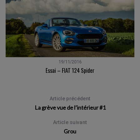
19/11/2016
Essai – FIAT 124 Spider
Article précédent
S
La grève vue de l’intérieur #1
e
a
Article suivant
r
Grou
c
h