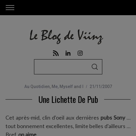
S
S
e
E
A
a
R
C
Au Quotidien
,
Me, Myself and I
21/11/2007
r
H
Une Lichette De Pub
c
h
f
Cet après-mid, clin d'oeil aux dernières
pubs Sony
…
o
tout bonnement excellentes, limite belles d'ailleurs …
r
Bref,
on aime
.